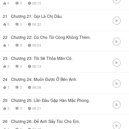
0
0
06:15



21
Chương 21: Gọi Là Chị Dâu.

0
0
06:32



22
Chương 22: Có Cho Tôi Cũng Không Thèm.

1
0
06:04



23
Chương 23: Tôi Sẽ Thỏa Mãn Cô.

0
0
06:13



24
Chương 24: Muốn Được Ở Bên Anh.

1
0
06:08



25
Chương 25: Lần Đầu Gặp Hàn Mặc Phong.

0
0
06:21



26
Chương 26: Để Anh Sấy Tóc Cho Em.
