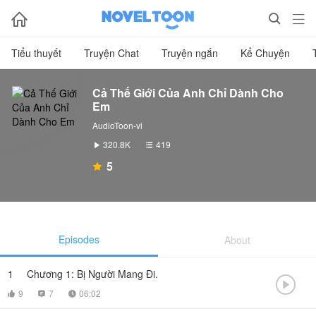



Tiểu thuyết
Truyện Chat
Truyện ngắn
Kể Chuyện
Cả Thế Giới Của Anh Chỉ Dành Cho
Em
AudioToon-vi
320.8K
419


5

Episodes
About
1
Chương 1: Bị Người Mang Đi.

9
7
06:02


