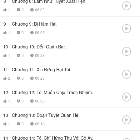
8
Chương 8: Lâm Như Tuyết Xuất Hiện.

1
0
06:02



9
Chương 9: Bị Hãm Hại.

1
0
06:05



10
Chương 10: Đến Quán Bar.

1
0
06:23



11
Chương 11: Xin Đừng Hại Tôi.

2
0
06:23



12
Chương 12: Tôi Muốn Chịu Trách Nhiệm.

1
0
06:35



13
Chương 13: Đoạn Tuyệt Quan Hệ.

1
0
06:18



14
Chương 14: Tôi Chỉ Hứng Thú Với Cô Ấy.