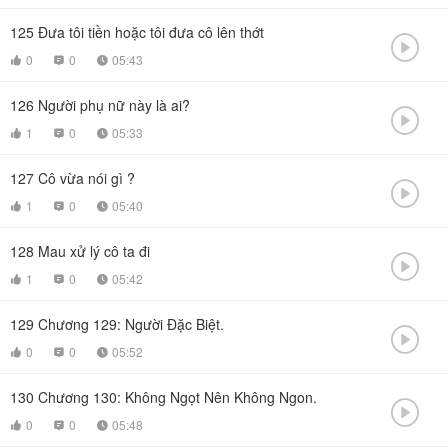
125
Đưa tôi tiền hoặc tôi đưa cô lên thớt

0
0
05:43



126
Người phụ nữ này là ai?

1
0
05:33



127
Cô vừa nói gì ?

1
0
05:40



128
Mau xử lý cô ta đi

1
0
05:42



129
Chương 129: Người Đặc Biệt.

0
0
05:52



130
Chương 130: Không Ngọt Nên Không Ngon.

0
0
05:48


