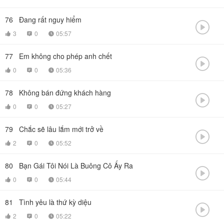
76
Đang rất nguy hiểm

3
0
05:57



77
Em không cho phép anh chết

0
0
05:36



78
Không bán đứng khách hàng

0
0
05:27



79
Chắc sẽ lâu lắm mới trở về

2
0
05:52



80
Bạn Gái Tôi Nói Là Buông Cô Ấy Ra

0
0
05:44



81
Tình yêu là thứ kỳ diệu

2
0
05:22


