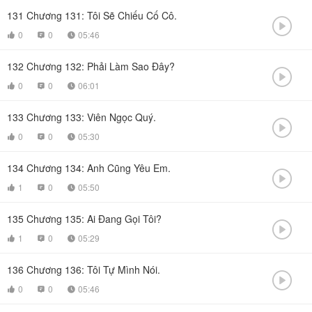
131
Chương 131: Tôi Sẽ Chiếu Cố Cô.

0
0
05:46



132
Chương 132: Phải Làm Sao Đây?

0
0
06:01



133
Chương 133: Viên Ngọc Quý.

0
0
05:30



134
Chương 134: Anh Cũng Yêu Em.

1
0
05:50



135
Chương 135: Ai Đang Gọi Tôi?

1
0
05:29



136
Chương 136: Tôi Tự Mình Nói.

0
0
05:46


