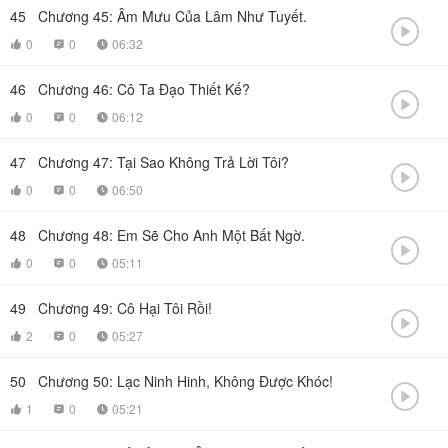
45
Chương 45: Âm Mưu Của Lâm Như Tuyết.

0
0
06:32



46
Chương 46: Cô Ta Đạo Thiết Kế?

0
0
06:12



47
Chương 47: Tại Sao Không Trả Lời Tôi?

0
0
06:50



48
Chương 48: Em Sẽ Cho Anh Một Bất Ngờ.

0
0
05:11



49
Chương 49: Cô Hại Tôi Rồi!

2
0
05:27



50
Chương 50: Lạc Ninh Hinh, Không Được Khóc!

1
0
05:21


