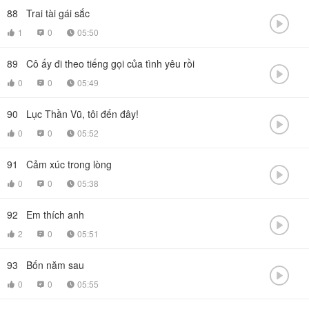
88
Trai tài gái sắc

1
0
05:50



89
Cô ấy đi theo tiếng gọi của tình yêu rồi

0
0
05:49



90
Lục Thần Vũ, tôi đến đây!

0
0
05:52



91
Cảm xúc trong lòng

0
0
05:38



92
Em thích anh

2
0
05:51



93
Bốn năm sau

0
0
05:55


