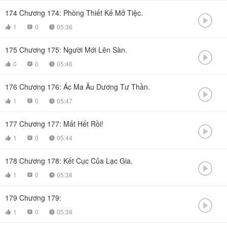
174
Chương 174: Phòng Thiết Kế Mở Tiệc.

1
0
05:36



175
Chương 175: Người Mới Lên Sàn.

0
0
05:46



176
Chương 176: Ác Ma Âu Dương Tư Thần.

1
0
05:47



177
Chương 177: Mất Hết Rồi!

1
0
05:44



178
Chương 178: Kết Cục Của Lạc Gia.

1
0
05:38



179
Chương 179:

1
0
05:38


