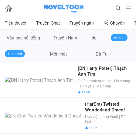



Tiểu thuyết
Truyện Chat
Truyện ngắn
Kể Chuyện
Văn học nổi tiếng
Truyện Nam
Idol
Anime
Mới nhất
Đã Full
Hot nhất
[ĐN Harry Potter] Thạch 
Anh Tím
Chiến tranh quân sự | Nữ cường
| Tình yêu | Ma pháp
41.5K

(HarDra) Twisted 
Wonderland Draco!
Học viện phép thuật | Đã
Full
45.2K
