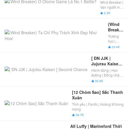
Otome 
Wind Breaker |
Game Là 
Vạn người mê |
No.1 Battle?
Đồng nhân
2.3K

Anime
(Wind 
Breaker) 
Ta Chỉ 
Trường
Phụ 
học |
Trách 
Boylove |
23.4K

Xuyên
Xinh 
Không |
Đẹp 
[ ĐN JJK | 
Đồng
Như 
Jujutsu Kaisen ] 
nhân
Hoa!
Second Chance
Hành động | Học
Anime |
đường | Đồng nhân
Wind
Anime | Jujutsu
Breaker |
30.6K

Kaisen | Đã Full
Đã Full
[12 Chòm Sao] Sắc Thanh 
Xuân
Tình yêu | Fanfic | Hoàng tử trong
mộng
56.7K

All Luffy | Marineford Thời 