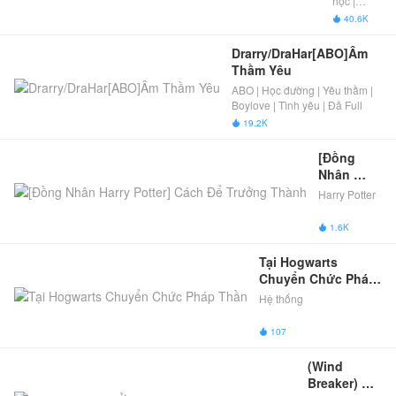
học |
Nhất 
Xuyên
40.6K

Không |
Định Sẽ 
Siêu
Buông 
Drarry/DraHar[ABO]Âm 
nhiên |
Bỏ
Thầm Yêu
Trùng
ABO | Học đường | Yêu thầm |
sinh | Học
Boylove | Tình yêu | Đã Full
đường |
Hệ thống
19.2K

phép
thuật
[Đồng 
Nhân 
Harry 
Harry Potter
Potter] 
Cách Để 
1.6K

Trưởng 
Thành
Tại Hogwarts 
Chuyển Chức Pháp 
Thần
Hệ thống
107

(Wind 
Breaker) Ở 