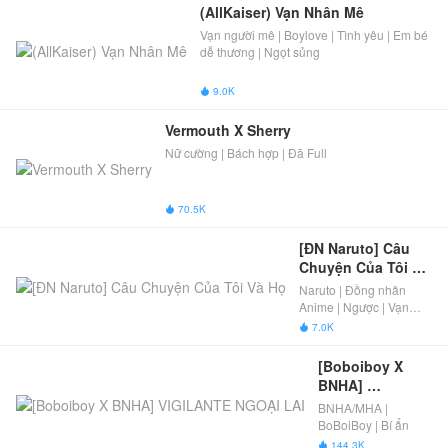
(AllKaiser) Vạn Nhân Mê
Vạn người mê | Boylove | Tình yêu | Em bé
dễ thương | Ngọt sủng
9.0K

Vermouth X Sherry
Nữ cường | Bách hợp | Đã Full
70.5K

[ĐN Naruto] Câu 
Chuyện Của Tôi Và 
Họ
Naruto | Đồng nhân
Anime | Ngược | Vạn
người mê | Boylove
7.0K

[Boboiboy X 
BNHA] 
VIGILANTE 
BNHA/MHA |
NGOẠI LAI
BoBoiBoy | Bí ẩn
144.3K
