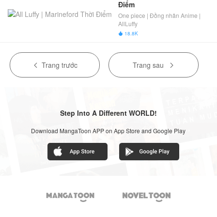
Điểm
One piece | Đồng nhân Anime |
AllLuffy
18.8K

Trang trước
Trang sau


Step Into A Different WORLD!
Download MangaToon APP on App Store and Google Play

