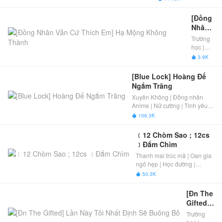
[Đồng 
Nhân 
Vẫn 
Trường
Cứ 
học |
Thích 
Tình
3.9K

yêu |
Em] 
Liên
Hạ 
[Blue Lock] Hoàng Đế 
hôn |
Mộng 
Ngắm Trăng
Yêu
Không 
Xuyên Không | Đồng nhân
thầm |
Thành
Anime | Nữ cường | Tình yêu |
Đã Full
Blue Lock | Đã Full
106.3K

﹝12 Chòm Sao ; 12cs 
﹞Đắm Chìm
Thanh mai trúc mã | Oan gia
ngõ hẹp | Học đường |
Cường- cường | Nam hoa
50.3K

khôi dịu dàng | Nam thần
lạnh lùng | Đã Full
[Đn The 
Gifted] 
Lần Này 
Trường
Tôi 