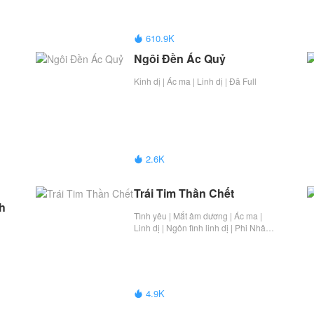
610.9K

Ngôi Đền Ác Quỷ
Kinh dị | Ác ma | Linh dị | Đã Full
2.6K

Trái Tim Thần Chết
 
Tình yêu | Mắt âm dương | Ác ma |
Linh dị | Ngôn tình linh dị | Phi Nhân
Loại
4.9K
