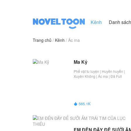
Kênh
Danh sác
Trang chủ
Kênh
Ác ma
Ma Kỷ
Phế vật tu luyện | Huyền huyễn |
Xuyên Không | Ác ma | Đã Full
565.1K

EM ĐẾN ĐÂY ĐỂ SƯỞI ẤM