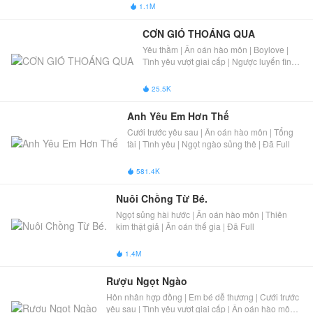
1.1M

CƠN GIÓ THOÁNG QUA
Yêu thầm | Ân oán hào môn | Boylove |
Tình yêu vượt giai cấp | Ngược luyến tình
thâm | Đã Full
25.5K

Anh Yêu Em Hơn Thế
Cưới trước yêu sau | Ân oán hào môn | Tổng
tài | Tình yêu | Ngọt ngào sủng thê | Đã Full
581.4K

Nuôi Chồng Từ Bé.
Ngọt sủng hài hước | Ân oán hào môn | Thiên
kim thật giả | Ân oán thế gia | Đã Full
1.4M

Rượu Ngọt Ngào
Hôn nhân hợp đồng | Em bé dễ thương | Cưới trước
yêu sau | Tình yêu vượt giai cấp | Ân oán hào môn |