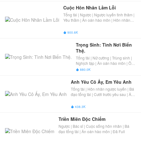
Cuộc Hôn Nhân Lầm Lỗi
Tổng tài | Ngược | Ngược luyến tình thâm |
Yêu thầm | Ân oán hào môn | Hôn nhân
ngược luyến | Đã Full
900.6K

Trọng Sinh: Tình Nơi Biển 
Thệ.
Tổng tài | Nữ cường | Trùng sinh |
Nghịch tập | Ân oán hào môn | Ôm
con bỏ trốn | Đã Full
880.0K

Anh Yêu Cô Ấy, Em Yêu Anh
Tổng tài | Hôn nhân ngược luyến | Bá
đạo tổng tài | Cưới trước yêu sau | Ân
oán hào môn | Đã Full
438.3K

Triền Miên Độc Chiếm
Ngược | Bác sĩ | Cuộc sống hôn nhân | Bá
đạo tổng tài | Ân oán hào môn | Đã Full