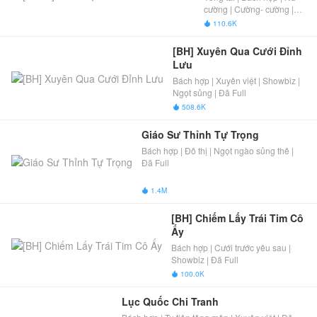
cường | Cường- cường |
Cường thủ hào đoạt |
110.6K

Chiến tranh quân sự
[BH] Xuyên Qua Cưới Đỉnh 
Lưu
Bách hợp | Xuyên việt | Showbiz |
Ngọt sủng | Đã Full
508.6K

Giáo Sư Thỉnh Tự Trọng
Bách hợp | Đô thị | Ngọt ngào sủng thê |
Đã Full
1.4M

[BH] Chiếm Lấy Trái Tim Cô 
Ấy
Bách hợp | Cưới trước yêu sau |
Showbiz | Đã Full
100.0K

Lục Quốc Chi Tranh