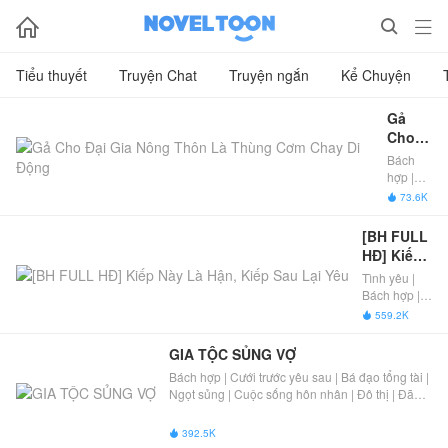



Tiểu thuyết
Truyện Chat
Truyện ngắn
Kể Chuyện
Gả 
Cho 
Đại 
Bách
Gia 
hợp |
Nông 
Cưới
73.6K

trước
Thôn 
yêu sau
Là 
[BH FULL 
| Vạn
Thùng 
HĐ] Kiếp 
người
Cơm 
Này Là 
Tình yêu |
mê |
Chay 
Hận, Kiếp 
Bách hợp |
Ngọt
Di 
Sau Lại 
Đã Full
ngào
559.2K

Động
Yêu
sủng
thê |
GIA TỘC SỦNG VỢ
Ngọt
Bách hợp | Cưới trước yêu sau | Bá đạo tổng tài |
sủng
Ngọt sủng | Cuộc sống hôn nhân | Đô thị | Đã
hài
Full
hước |
Cuộc
392.5K
