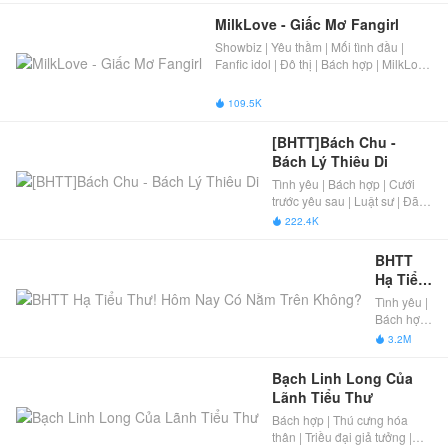
sống
hôn
MilkLove - Giấc Mơ Fangirl
nhân |
Showbiz | Yêu thầm | Mối tình đầu |
Đã Full
Fanfic idol | Đô thị | Bách hợp | MilkLove
| Đã Full
109.5K

[BHTT]Bách Chu - 
Bách Lý Thiêu Di
Tình yêu | Bách hợp | Cưới
trước yêu sau | Luật sư | Đã
Full
222.4K

BHTT 
Hạ Tiểu 
Thư! 
Tình yêu |
Hôm 
Bách hợp
Nay Có 
| Hoàng tử
3.2M

trong
Nằm 
mộng
Trên 
Bạch Linh Long Của 
Không?
Lãnh Tiểu Thư
Bách hợp | Thú cưng hóa
thân | Triều đại giả tưởng |