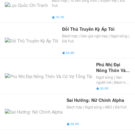
Bách hợp | Tu tiên tông môn | Xuyên việt | Đã
Full
70.7K

Đối Thủ Truyền Kỳ Áp Tôi
Bách hợp | Oan gia ngõ hẹp | Ngọt sủng |
Đã Full
53.8K

Phú Nhị Đại 
Nông Thôn Và 
Cô Vợ Tổng Tài
Ngọt sủng | Vạn
người mê | Bách hợp
| Tổng tài | Bá đạo
30.0K

tổng tài | Ngọt sủng
hài hước | Đã Full
Sai Hướng: Nữ Chính Alpha
Bách hợp | Ngọt sủng | ABO | Đã Full
29.3K
