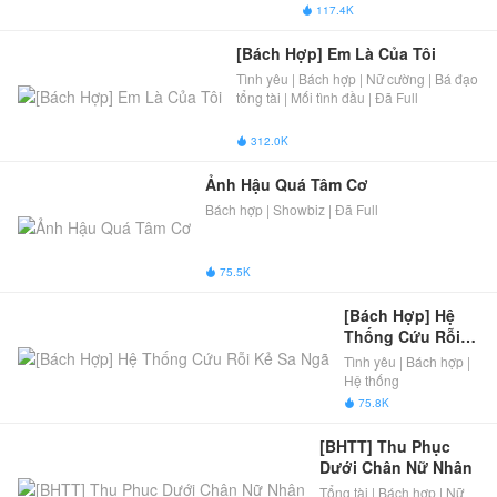
Ngọt sủng hài hước | Phép
117.4K

thuật hiện đại | Xuyên Không
[Bách Hợp] Em Là Của Tôi
Tình yêu | Bách hợp | Nữ cường | Bá đạo
tổng tài | Mối tình đầu | Đã Full
312.0K

Ảnh Hậu Quá Tâm Cơ
Bách hợp | Showbiz | Đã Full
75.5K

[Bách Hợp] Hệ 
Thống Cứu Rỗi 
Kẻ Sa Ngã
Tình yêu | Bách hợp |
Hệ thống
75.8K

[BHTT] Thu Phục 
Dưới Chân Nữ Nhân
Tổng tài | Bách hợp | Nữ