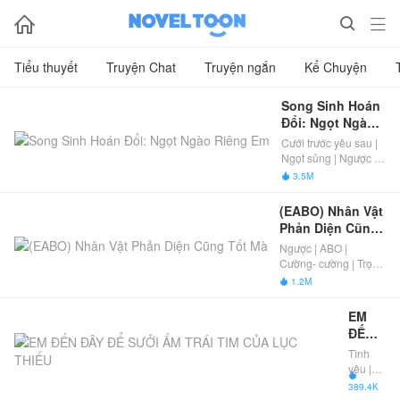



Tiểu thuyết
Truyện Chat
Truyện ngắn
Kể Chuyện
Song Sinh Hoán 
Đổi: Ngọt Ngào 
Riêng Em
Cưới trước yêu sau |
Ngọt sủng | Ngược |
Bá đạo tổng tài | Đã
3.5M

Full
(EABO) Nhân Vật 
Phản Diện Cũng 
Tốt Mà
Ngược | ABO |
Cường- cường | Trọng
sinh | Cứu vớt phản
1.2M

diện
EM 
ĐẾN 
ĐÂY 
Tình
ĐỂ 
yêu |

SƯỞI 
Tổng
389.4K
tài |