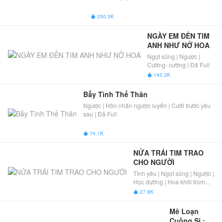
250.3K

NGÀY EM ĐẾN TIM 
ANH NHƯ NỞ HOA
Ngọt sủng | Ngược |
Cường- cường | Đã Full
145.3K

Bẫy Tình Thế Thân
Ngược | Hôn nhân ngược luyến | Cưới trước yêu
sau | Đã Full
74.1K

NỬA TRÁI TIM TRAO 
CHO NGƯỜI
Tình yêu | Ngọt sủng | Ngược |
Học đường | Hoa khôi trùm
trường | Nửa thanh xuân nửa
27.8K

đô thị | Đã Full
Mê Loạn 
Cuồng Si : 