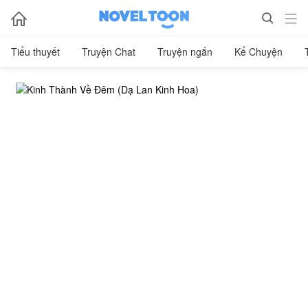



Tiểu thuyết
Truyện Chat
Truyện ngắn
Kể Chuyện