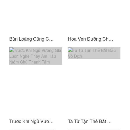
Bùn Loãng Cũng Có Thể Trát Tường
Hoa Ven Đường Chưa Nở
Trước Khi Ngủ Vương Gia Luôn Nghe Thấy Ám Hầu Niệm Chú Thanh Tâm
Ta Từ Tận Thế Bắt Đầu Vô Địch