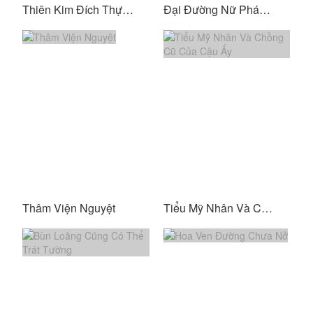
Thiên Kim Đích Thực - Cô Ấy Là Đại Lão Toàn Năng
Đại Đường Nữ Pháp Y - Part 3
Thâm Viện Nguyệt
Tiểu Mỹ Nhân Và Chồng Cũ Của Cậu Ấy