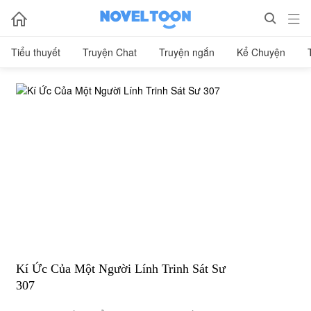



Tiểu thuyết
Truyện Chat
Truyện ngắn
Kể Chuyện
Kí Ức Của Một Người Lính Trinh Sát Sư
307