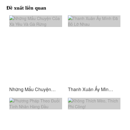
Đề xuất liên quan
Những Mẩu Chuyện Của Xà Yêu Và Gà Rừng
Thanh Xuân Ấy Mình Đã Bỏ Lỡ Nhau