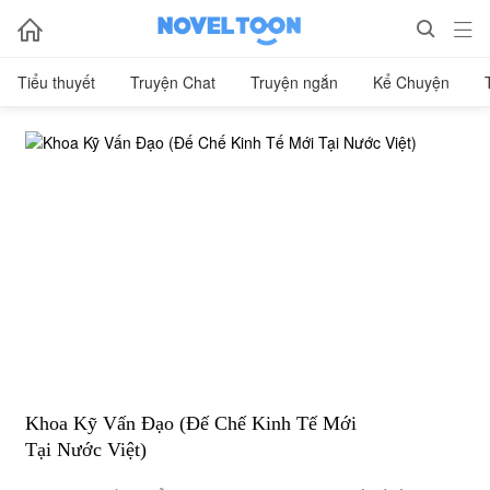



Tiểu thuyết
Truyện Chat
Truyện ngắn
Kể Chuyện
Khoa Kỹ Vấn Đạo (Đế Chế Kinh Tế Mới
Tại Nước Việt)