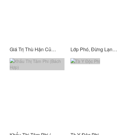
Giá Trị Thù Hận Của Nam Chính Không Dễ Kiếm
Lớp Phó, Đừng Lạnh Lùng Với Anh Nữa Mà
Khẩu Thị Tâm Phi (Bách Hợp)
Tà Y Độc Phi