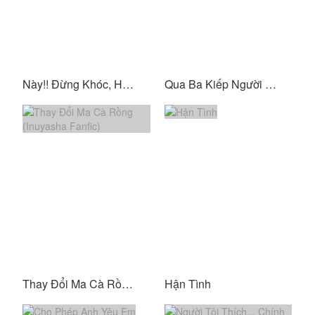
Này!! Đừng Khóc, Hãy Để Tôi Bảo Vệ Em!!!
Qua Ba Kiếp Người Mới Trải Nghiệm Nhân Sinh
Thay Đổi Ma Cà Rồng (Inuyasha Fanfic)
Hận Tình