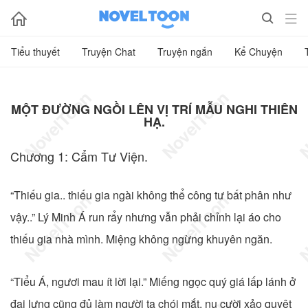



Tiểu thuyết
Truyện Chat
Truyện ngắn
Kể Chuyện
MỘT ĐƯỜNG NGỒI LÊN VỊ TRÍ MẪU NGHI THIÊN
HẠ.
Chương 1: Cẩm Tư Viện.
“Thiếu gia.. thiếu gia ngài không thể công tư bất phân như
vậy..” Lý Minh Á run rẩy nhưng vẫn phải chỉnh lại áo cho
thiếu gia nhà mình. Miệng không ngừng khuyên ngăn.
“Tiểu Á, ngươi mau ít lời lại.” Miếng ngọc quý giá lấp lánh ở
đai lưng cũng đủ làm người ta chói mắt, nụ cười xảo quyệt