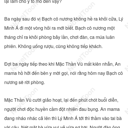
lại làm cho y tò mò đến vậy?
Ba ngày sau đó vị Bạch cô nương không hề ra khỏi cửa, Lý
Minh Á đi một vòng hỏi ra mới biết. Bạch cô nương một
tháng chỉ ra khỏi phòng bảy lần, chơi đàn, ca múa luân
phiên. Không uống rượu, cũng không tiếp khách.
Đợi ba ngày tiếp theo khi Mặc Thần Vũ mất kiên nhẫn, An
mama hồ hởi đến bên y mời gọi, nói rằng hôm nay Bạch cô
nương sẽ rời phòng.
Mặc Thần Vũ cười giảo hoạt, lại đến phút chót buổi diễn,
người chơi độc huyền cầm đột nhiên đau bụng. An mama
đang nháo nhác cả lên thì Lý Minh Á tới thì thầm vào tai bà
vài câu. Nét mặt bà vừa vui vẻ vừa sợ hãi. Người đàn ông