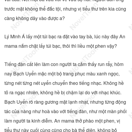
trước mặt không thể đắc tội, nhưng vị tiểu thư trên kia cũng
càng không dây vào được a?
Lý Minh Á lấy một túi bạc ra đặt vào tay bà, lúc này đây An
mama nắm chặt lấy túi bạc, thôi thì liều một phen vậy?
Tiếng đàn cất lên làm con người ta cảm thấy run rẩy, hôm
nay Bạch Uyển mặc một bộ trang phục màu xanh ngọc,
từng nét từng nét uyển chuyển theo tiếng nhạc. Không hề
tỏ ra ngạc nhiên, không hề bị chậm lại do với nhạc khúc.
Bạch Uyển rõ ràng gương mặt lạnh nhạt, nhưng từng động
tác của nàng như hoà vào với tiếng đàn, như một màn phối
làm người ta kinh diễm. An mama thở phào một phen, vị
tiểu thư này cuối cùng cũng cho bà thể diện, không bỏ