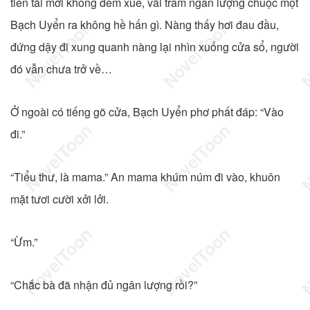
tiền tài mới không đếm xuể, vài trăm ngân lượng chuộc một
Bạch Uyển ra không hề hấn gì. Nàng thấy hơi đau đầu,
đứng dậy đi xung quanh nàng lại nhìn xuống cửa sổ, người
đó vẫn chưa trở về…
Ở ngoài có tiếng gõ cửa, Bạch Uyển phơ phất đáp: “Vào
đi.”
“Tiểu thư, là mama.” An mama khúm núm đi vào, khuôn
mặt tươi cười xởi lởi.
“Ừm.”
“Chắc bà đã nhận đủ ngân lượng rồi?”