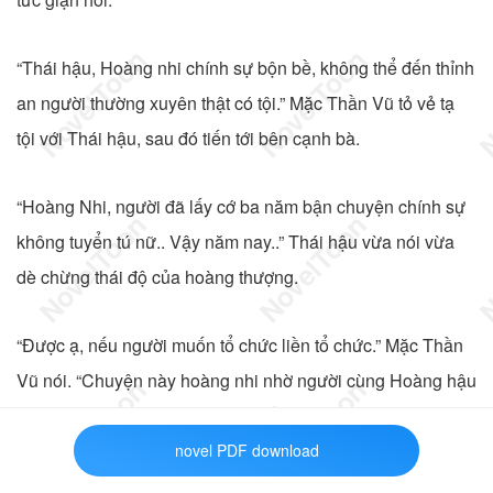
“Thái hậu, Hoàng nhi chính sự bộn bề, không thể đến thỉnh
an người thường xuyên thật có tội.” Mặc Thần Vũ tỏ vẻ tạ
tội với Thái hậu, sau đó tiến tới bên cạnh bà.
“Hoàng Nhi, người đã lấy cớ ba năm bận chuyện chính sự
không tuyển tú nữ.. Vậy năm nay..” Thái hậu vừa nói vừa
dè chừng thái độ của hoàng thượng.
“Được ạ, nếu người muốn tổ chức liền tổ chức.” Mặc Thần
Vũ nói. “Chuyện này hoàng nhi nhờ người cùng Hoàng hậu
cùng nhau làm. Hoàng Nhi còn tấu chương chưa xem
xong, xin được về cung.” Y nói xong đứng dậy rồi quay trở
novel PDF download
ra ngoài, Triết thái hậu thở dài nhưng lại vui mừng không