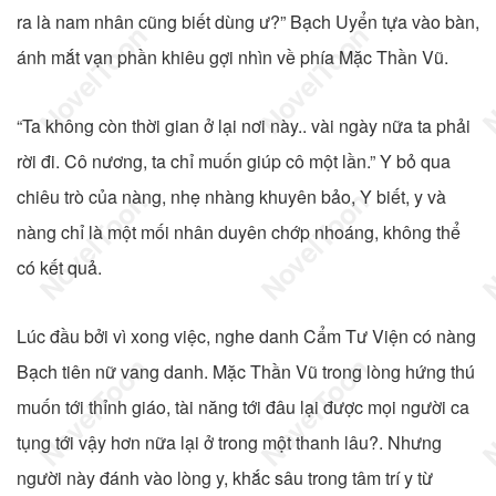
ra là nam nhân cũng biết dùng ư?” Bạch Uyển tựa vào bàn,
ánh mắt vạn phần khiêu gợi nhìn về phía Mặc Thần Vũ.
“Ta không còn thời gian ở lại nơi này.. vài ngày nữa ta phải
rời đi. Cô nương, ta chỉ muốn giúp cô một lần.” Y bỏ qua
chiêu trò của nàng, nhẹ nhàng khuyên bảo, Y biết, y và
nàng chỉ là một mối nhân duyên chớp nhoáng, không thể
có kết quả.
Lúc đầu bởi vì xong việc, nghe danh Cẩm Tư Viện có nàng
Bạch tiên nữ vang danh. Mặc Thần Vũ trong lòng hứng thú
muốn tới thỉnh giáo, tài năng tới đâu lại được mọi người ca
tụng tới vậy hơn nữa lại ở trong một thanh lâu?. Nhưng
người này đánh vào lòng y, khắc sâu trong tâm trí y từ