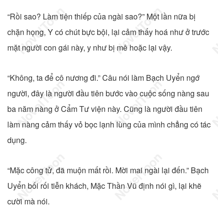
“Rồi sao? Làm tiện thiếp của ngài sao?” Một lần nữa bị
chặn họng, Y có chút bực bội, lại cảm thấy hoá như ở trước
mặt người con gái này, y như bị mê hoặc lại vậy.
“Không, ta để cô nương đi.” Câu nói làm Bạch Uyển ngớ
người, đây là người đầu tiên bước vào cuộc sống nàng sau
ba năm nàng ở Cẩm Tư viện này. Cũng là người đầu tiên
làm nàng cảm thấy vỏ bọc lạnh lùng của mình chẳng có tác
dụng.
“Mặc công tử, đã muộn mất rồi. Mời mai ngài lại đến.” Bạch
Uyển bối rối tiễn khách, Mặc Thần Vũ định nói gì, lại khẽ
cười mà nói.