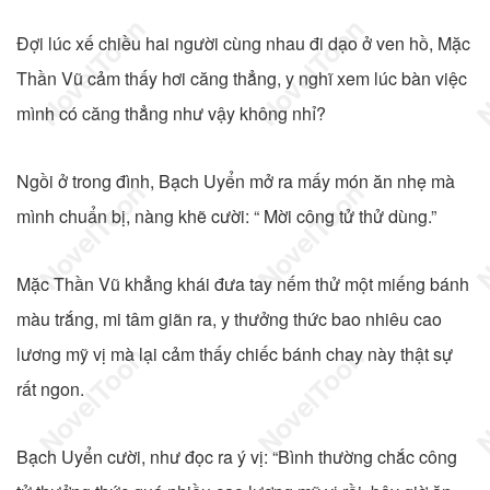
Đợi lúc xế chiều hai người cùng nhau đi dạo ở ven hồ, Mặc
Thần Vũ cảm thấy hơi căng thẳng, y nghĩ xem lúc bàn việc
mình có căng thẳng như vậy không nhỉ?
Ngồi ở trong đình, Bạch Uyển mở ra mấy món ăn nhẹ mà
mình chuẩn bị, nàng khẽ cười: “ Mời công tử thử dùng.”
Mặc Thần Vũ khẳng khái đưa tay nếm thử một miếng bánh
màu trắng, mi tâm giãn ra, y thưởng thức bao nhiêu cao
lương mỹ vị mà lại cảm thấy chiếc bánh chay này thật sự
rất ngon.
Bạch Uyển cười, như đọc ra ý vị: “Bình thường chắc công