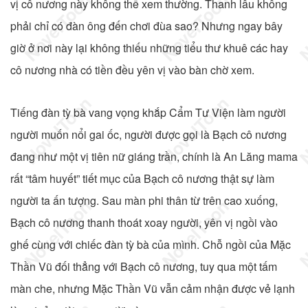
vị cô nương này không thể xem thường. Thanh lâu không
phải chỉ có đàn ông đến chơi đùa sao? Nhưng ngay bây
giờ ở nơi này lại không thiếu những tiểu thư khuê các hay
cô nương nhà có tiền đều yên vị vào bàn chờ xem.
Tiếng đàn tỳ bà vang vọng khắp Cẩm Tư Viện làm người
người muốn nổi gai ốc, người được gọi là Bạch cô nương
đang như một vị tiên nữ giáng trần, chính là An Lăng mama
rất “tâm huyết” tiết mục của Bạch cô nương thật sự làm
người ta ấn tượng. Sau màn phi thân từ trên cao xuống,
Bạch cô nương thanh thoát xoay người, yên vị ngồi vào
ghế cùng với chiếc đàn tỳ bà của mình. Chỗ ngồi của Mặc
Thần Vũ đối thẳng với Bạch cô nương, tuy qua một tấm
màn che, nhưng Mặc Thần Vũ vẫn cảm nhận được vẻ lạnh