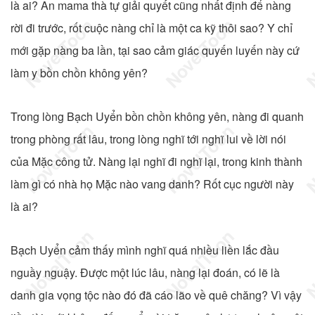
là ai? An mama thà tự giải quyết cũng nhất định để nàng
rời đi trước, rốt cuộc nàng chỉ là một ca kỹ thôi sao? Y chỉ
mới gặp nàng ba lần, tại sao cảm giác quyến luyến này cứ
làm y bồn chồn không yên?
Trong lòng Bạch Uyển bồn chồn không yên, nàng đi quanh
trong phòng rất lâu, trong lòng nghĩ tới nghĩ lui về lời nói
của Mặc công tử. Nàng lại nghĩ đi nghĩ lại, trong kinh thành
làm gì có nhà họ Mặc nào vang danh? Rốt cục người này
là ai?
Bạch Uyển cảm thấy mình nghĩ quá nhiều liền lắc đầu
nguầy nguậy. Được một lúc lâu, nàng lại đoán, có lẽ là
danh gia vọng tộc nào đó đã cáo lão về quê chăng? Vì vậy