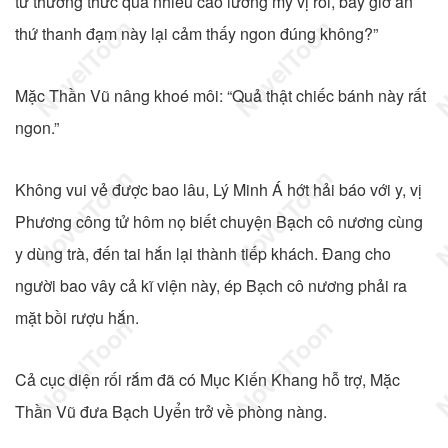
tử thưởng thức quá nhiều cao lương mỹ vị rồi, bây giờ ăn
thứ thanh đạm này lại cảm thấy ngon đúng không?”
Mặc Thần Vũ nâng khoé môi: “Quả thật chiếc bánh này rất
ngon.”
Không vui vẻ được bao lâu, Lý Minh Á hớt hải báo với y, vị
Phương công tử hôm nọ biết chuyện Bạch cô nương cùng
y dùng trà, đến tai hắn lại thành tiếp khách. Đang cho
người bao vây cả kĩ viện này, ép Bạch cô nương phải ra
mặt bồi rượu hắn.
Cả cục diện rối rắm đã có Mục Kiến Khang hỗ trợ, Mặc
Thần Vũ đưa Bạch Uyển trở về phòng nàng.