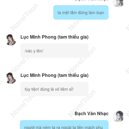
ta mệt lắm đừng làm loạn
Lục Minh Phong (tam thiếu gia)
/vác y lên/
Lục Minh Phong (tam thiếu gia)
tùy tiện! đúng là vô liêm sỉ!
Bạch Vân Nhạc
ngươi mà ném ta ra ngoài ta liền mách phụ