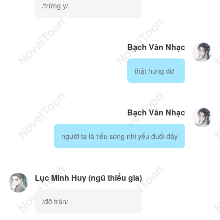
/trừng y/
Bạch Vân Nhạc
thật hung dữ
Bạch Vân Nhạc
người ta là tiểu song nhi yếu đuối đấy
Lục Minh Huy (ngũ thiếu gia)
/đỡ trán/