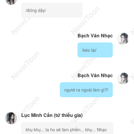
/đứng dậy/
Bạch Vân Nhạc
/kéo lại/
Bạch Vân Nhạc
ngươi ra ngoài làm gì?!
Lục Minh Cẩn (tứ thiếu gia)
khụ khụ... ta ho sẽ làm phiền... khụ... Nhạc