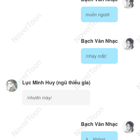
muốn ngươi
Bạch Vân Nhạc
/nháy mắt/
Lục Minh Huy (ngũ thiếu gia)
/nhướn mày/
Bạch Vân Nhạc
à... không