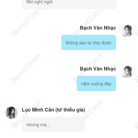
Nhi nghỉ ngơi
Bạch Vân Nhạc
không sao ta chịu được
Bạch Vân Nhạc
nằm xuống đây
Lục Minh Cẩn (tứ thiếu gia)
nhưng mà...