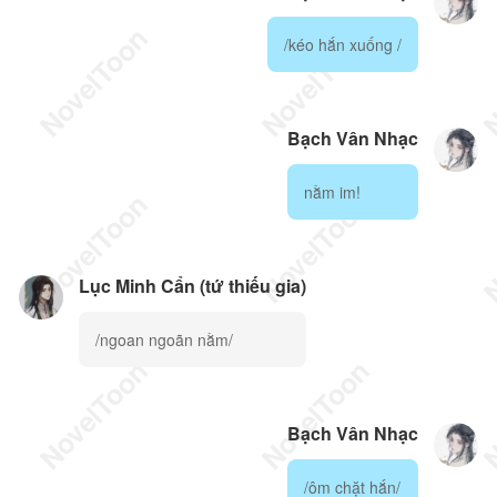
/kéo hắn xuống /
Bạch Vân Nhạc
nằm im!
Lục Minh Cẩn (tứ thiếu gia)
/ngoan ngoãn nằm/
Bạch Vân Nhạc
/ôm chặt hắn/