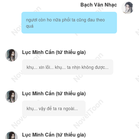
Bạch Vân Nhạc
ngươi còn ho nữa phổi ta cũng đau theo
quá
Lục Minh Cẩn (tứ thiếu gia)
khụ... xin lỗi... khụ... ta nhịn không được...
Lục Minh Cẩn (tứ thiếu gia)
khụ... vậy để ta ra ngoài...
Lục Minh Cẩn (tứ thiếu gia)