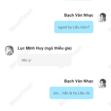
Bạch Vân Nhạc
ngươi họ Liễu hửm?
Lục Minh Huy (ngũ thiếu gia)
/liếc y/
Bạch Vân Nhạc
ừm... hẳn là họ Liễu rồi