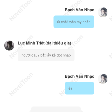
Bạch Vân Nhạc
úi chà! toàn mỹ nhân
Lục Minh Triết (đại thiếu gia)
người đâu? bắt lấy kẻ đột nhập
Bạch Vân Nhạc
ế?!