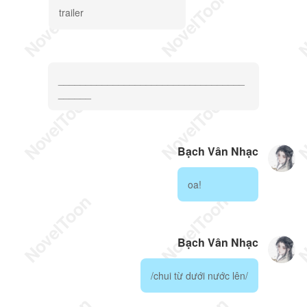
trailer
__________________________________
______
Bạch Vân Nhạc
oa!
Bạch Vân Nhạc
/chui từ dưới nước lên/