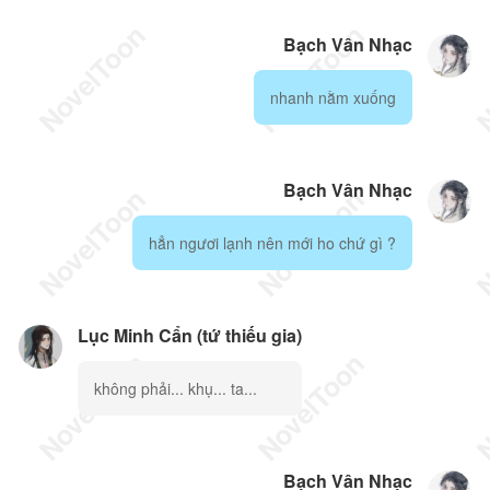
Bạch Vân Nhạc
nhanh nằm xuống
Bạch Vân Nhạc
hẳn ngươi lạnh nên mới ho chứ gì ?
Lục Minh Cẩn (tứ thiếu gia)
không phải... khụ... ta...
Bạch Vân Nhạc