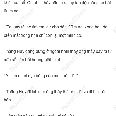
khỏi cửa sổ. Cô nhìn thấy hắn ta ra tay tàn độc cũng sợ hãi
lùi ra xa.
" Tối nay tôi sẽ tìm em! cứ chờ đó" . Vừa nói xong hắn đã
biến mất trong nhà chỉ còn lại một mình cô.
Thằng Huy đang đứng ở ngoài nhìn thấy ông thầy bay ra từ
cửa sổ liền hốt hoảng giật mình.
"A.. má ơi rớt cục bóng của con luôn rồi "
Thằng Huy đi tới xem ông thầy thế nào rồi vô đi tìm trúc
hân.
"Hân mày đâu rồi, có chuyện gì vậy ? "