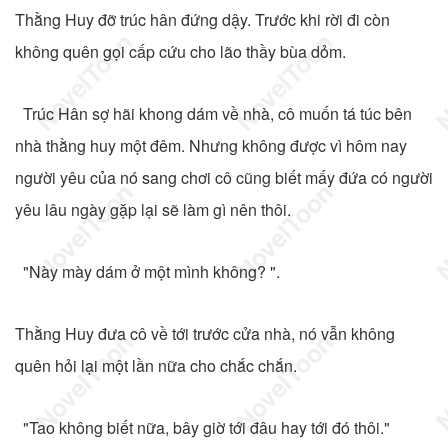
Thằng Huy đỡ trúc hân đứng dậy. Trước khi rời đi còn
không quên gọi cấp cứu cho lão thầy bùa dỏm.
Trúc Hân sợ hãi khong dám về nhà, cô muốn tá túc bên
nhà thằng huy một đêm. Nhưng không được vì hôm nay
người yêu của nó sang chơi cô cũng biết mấy đứa có người
yêu lâu ngày gặp lại sẽ làm gì nên thôi.
"Này mày dám ở một mình không? ".
Thằng Huy đưa cô về tới trước cửa nhà, nó vẫn không
quên hỏi lại một lần nữa cho chắc chắn.
"Tao không biết nữa, bây giờ tới đâu hay tới đó thôi."