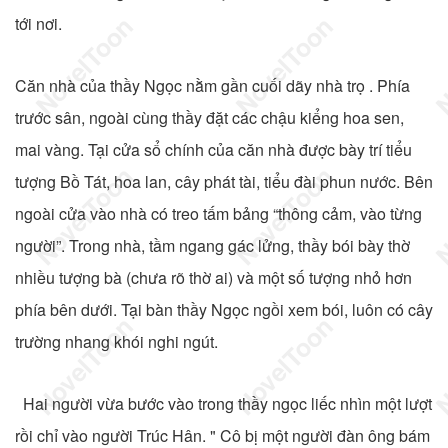
tới nơi.
Căn nhà của thầy Ngọc nằm gần cuối dãy nhà trọ . Phía
trước sân, ngoài cùng thầy đặt các chậu kiểng hoa sen,
mai vàng. Tại cửa sổ chính của căn nhà được bày trí tiểu
tượng Bồ Tát, hoa lan, cây phát tài, tiểu đài phun nước. Bên
ngoài cửa vào nhà có treo tấm bảng “thông cảm, vào từng
người”. Trong nhà, tầm ngang gác lửng, thầy bói bày thờ
nhiều tượng bà (chưa rõ thờ ai) và một số tượng nhỏ hơn
phía bên dưới. Tại bàn thầy Ngọc ngồi xem bói, luôn có cây
trường nhang khói nghi ngút.
Hai người vừa bước vào trong thầy ngọc liếc nhìn một lượt
rồi chỉ vào người Trúc Hân. " Cô bị một người đàn ông bám