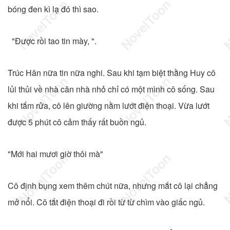
bóng đen kì lạ đó thì sao.
"Được rồi tao tin mày, ".
Trúc Hân nữa tin nữa nghi. Sau khi tạm biệt thằng Huy cô
lủi thủi về nhà căn nhà nhỏ chỉ có một mình cô sống. Sau
khi tắm rửa, cô lên giường nằm lướt điện thoại. Vừa lướt
được 5 phút cô cảm thấy rất buồn ngủ.
"Mới hai mươi giờ thôi mà"
Cô định bụng xem thêm chút nữa, nhưng mắt cô lại chẳng
mở nổi. Cô tắt điện thoại đi rồi từ từ chìm vào giấc ngủ.