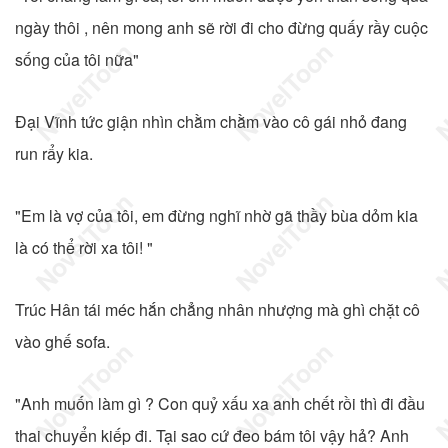
ngày thôi , nên mong anh sẽ rời đi cho đừng quấy rầy cuộc
sống của tôi nữa"
Đại Vĩnh tức giận nhìn chằm chằm vào cô gái nhỏ đang
run rẩy kia.
"Em là vợ của tôi, em đừng nghĩ nhờ gã thầy bùa dỏm kia
là có thể rời xa tôi! "
Trúc Hân tái méc hắn chẳng nhân nhượng mà ghì chặt cô
vào ghế sofa.
"Anh muốn làm gì ? Con quỷ xấu xa anh chết rồi thì đi đầu
thai chuyển kiếp đi. Tại sao cứ đeo bám tôi vậy hả? Anh