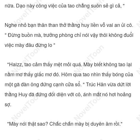
nữa. Dạo này công việc của tao chẳng suôn sẻ gì cả, "
Nghe nhỏ bạn thân than thở thằng huy liền vỗ vai an ủi cô.
" Đừng buồn mà, trưởng phòng chỉ nói vậy thôi không đuổi
việc mày đâu đừng lo "
"Haizz, tao cảm thấy mệt mỏi quá. Mày biết không tao lại
nằm mơ thấy giấc mơ đó. Hôm qua tao nhìn thấy bóng của
một gã đàn ông đứng cạnh cửa sổ. " Trúc Hân vừa dứt lời
thằng Huy đã đứng đối diện với cô, ánh mắt nó hơi hoảng
sợ.
"Mày nói thật sao? Chắc chắn mày bị duyên âm rồi."