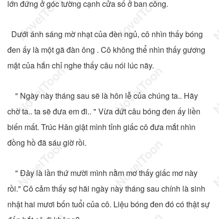
lớn đứng ở góc tường cạnh cửa sổ ở ban công.
Dưới ánh sáng mờ nhạt của đèn ngủ, cô nhìn thấy bóng
đen ấy là một gã đàn ông . Cô không thể nhìn thấy gương
mặt của hắn chỉ nghe thấy câu nói lúc nãy.
" Ngày này tháng sau sẽ là hôn lễ của chúng ta.. Hãy
chờ ta.. ta sẽ đưa em đi.. " Vừa dứt câu bóng đen ấy liền
biến mất. Trúc Hân giật mình tỉnh giấc cô đưa mắt nhìn
đồng hồ đã sáu giờ rồi.
" Đây là lần thứ mười mình nằm mơ thấy giấc mơ này
rồi." Cô cảm thấy sợ hãi ngày này tháng sau chính là sinh
nhật hai mươi bốn tuổi của cô. Liệu bóng đen đó có thật sự