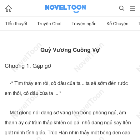



Tiểu thuyết
Truyện Chat
Truyện ngắn
Kể Chuyện
Quỷ Vương Cuồng Vợ
Chương 1. Gặp gỡ
-" Tìm thấy em rồi, cô dâu của ta ...ta sẽ sớm đến rước
em thôi, cô dâu của ta ... "
Một giọng nói đang sợ vang lên trong phòng ngủ, âm
thanh ấy cứ trầm thấp khiến cô gái nhỏ đang ngủ say liền
giật mình tỉnh giấc. Trúc Hân nhìn thấy một bóng đen cao