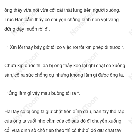
ông thầy vừa nói vừa cởi cái thắt lưng trên người xuống.
Trúc Hân cảm thấy có chuyện chẳng lành nên vội vàng
đứng dậy muốn rời đi.
" Xin lỗi thầy bây giờ tôi có việc rồi tôi xin phép đi trước ".
Chưa kịp bước thì đã bị ông thầy kéo lại ghì chặt cô xuống
sàn, cô ra sức chống cự nhưng không làm gì được ông ta.
"Ông làm gì vậy mau buông tôi ra ".
Hai tay cô bị ông ta giữ chặt trên đỉnh đầu, bàn tay thô ráp
của ông ta vuốt nhẹ cằm của cô sau đó đi chuyển xuống
cổ, vừa định sờ chỗ tiếp theo thì có thứ gì đó giữ chặt tay