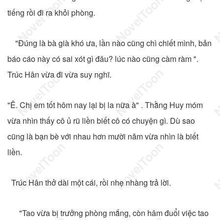
tiếng rồi đi ra khỏi phòng.
"Đúng là bà già khó ưa, lần nào cũng chì chiết mình, bản
báo cáo này có sai xót gì đâu? lúc nào cũng càm ràm ".
Trúc Hân vừa đi vừa suy nghĩ.
"Ê. Chị em tốt hôm nay lại bị la nữa à" . Thằng Huy móm
vừa nhìn thấy cô ủ rũ liền biết cô có chuyện gì. Dù sao
cũng là bạn bè với nhau hơn mười năm vừa nhìn là biết
liền.
Trúc Hân thở dài một cái, rồi nhẹ nhàng trả lời.
"Tao vừa bị trưởng phòng mắng, còn hâm đuổi việc tao