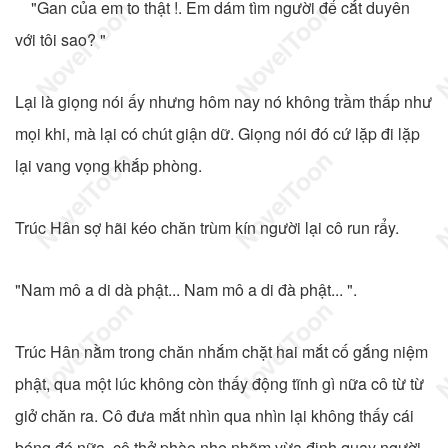
"Gan của em to thật !. Em dám tìm người để cắt duyên
với tôi sao? "
Lại là giọng nói ấy nhưng hôm nay nó không trầm thấp như
mọi khi, mà lại có chút giận dữ. Giọng nói đó cứ lặp đi lặp
lại vang vọng khắp phòng.
Trúc Hân sợ hãi kéo chăn trùm kín người lại cô run rẩy.
"Nam mô a di dà phật... Nam mô a di đà phật... ".
Trúc Hân nằm trong chăn nhắm chặt hai mắt cố gắng niệm
phật, qua một lúc không còn thấy động tĩnh gì nữa cô từ từ
giở chăn ra. Cô đưa mắt nhìn qua nhìn lại không thấy cái
bóng đó nữa, cô thở phào nhẹ nhõm vừa định quay người