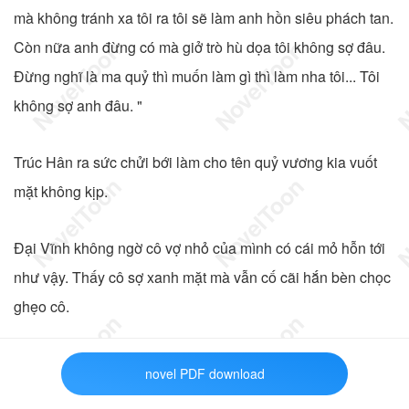
mà không tránh xa tôi ra tôi sẽ làm anh hồn siêu phách tan.
Còn nữa anh đừng có mà giở trò hù dọa tôi không sợ đâu.
Đừng nghĩ là ma quỷ thì muốn làm gì thì làm nha tôi... Tôi
không sợ anh đâu. "
Trúc Hân ra sức chửi bới làm cho tên quỷ vương kia vuốt
mặt không kịp.
Đại Vĩnh không ngờ cô vợ nhỏ của mình có cái mỏ hỗn tới
như vậy. Thấy cô sợ xanh mặt mà vẫn cố cãi hắn bèn chọc
ghẹo cô.
"Em đối xử với ân nhân của mình như vậy à, đừng quên
novel PDF download
tôi đã cứu em khỏi gã thầy bùa dê xồm kia".