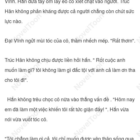
Vĩnh. Hắn đưa tay ôm lấy eo cô xiết chặt vào người. Trúc
Hân không phản kháng được cả người chẳng còn chút sức
lực nào.
Đại Vĩnh ngửi mùi tóc của cô, thầm nhếch mép. "Rất thơm".
Trúc Hân không chịu được liền hỏi hắn. " Rốt cuộc anh
muốn làm gì? tôi không làm gì đắc tội với anh cả làm ơn tha
cho tôi đi".
Hắn không trêu chọc cô nữa vào thẳng vấn đề . "Hôm nay
em đã làm một việc khiến tôi rất tức giận đấy! ". Hắn vừa
nói vừa vuốt tóc cô.
"Tôi chẳng làm gì cả, tôi chỉ muốn được yên thân sống qua