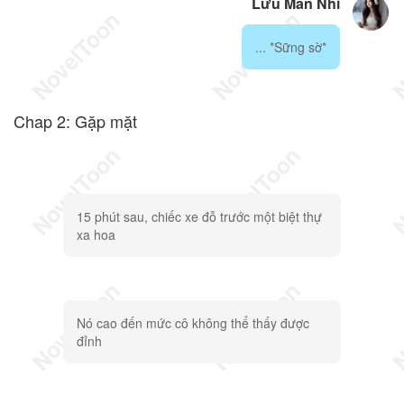
Lưu Mẫn Nhi
... *Sững sờ*
Chap 2: Gặp mặt
15 phút sau, chiếc xe đỗ trước một biệt thự
xa hoa
Nó cao đến mức cô không thể thấy được
đỉnh