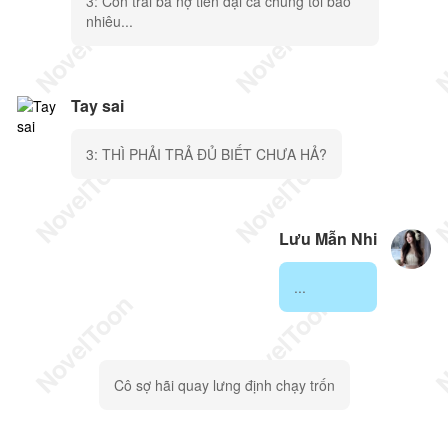
3: Con trai bà nợ tiền đại ca chúng tôi bao
nhiêu...
Tay sai
3: THÌ PHẢI TRẢ ĐỦ BIẾT CHƯA HẢ?
Lưu Mẫn Nhi
...
Cô sợ hãi quay lưng định chạy trốn