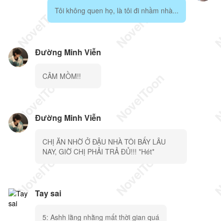
Tôi không quen họ, là tôi đi nhầm nhà...
Đường Minh Viễn
CÂM MỒM!!
Đường Minh Viễn
CHỊ ĂN NHỜ Ở ĐẬU NHÀ TÔI BẤY LÂU
NAY, GIỜ CHỊ PHẢI TRẢ ĐỦ!!! *Hét*
Tay sai
5: Ashh lằng nhằng mất thời gian quá