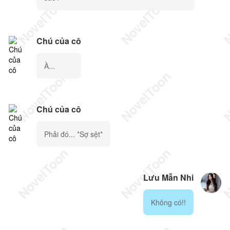
Chú của cô
À...
Chú của cô
Phải đó... *Sợ sệt*
Lưu Mẫn Nhi
Không có!!