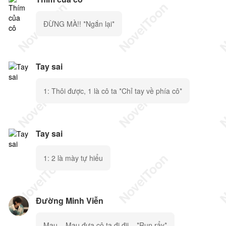
ĐỪNG MÀ!! *Ngắn lại*
Tay sai
1: Thôi được, 1 là cô ta *Chỉ tay về phía cô*
Tay sai
1: 2 là mày tự hiểu
Đường Minh Viễn
Mau... Mau đưa cô ta đi đii... *Run rẩy*