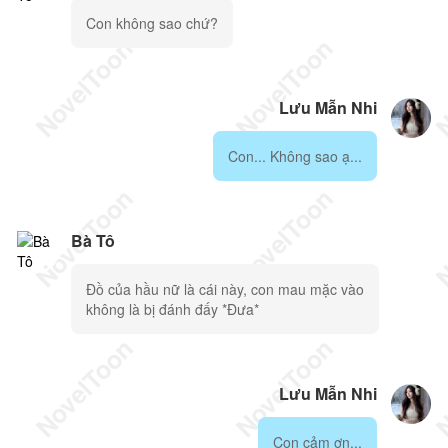
Con không sao chứ?
Lưu Mẫn Nhi
Con... Không sao ạ...
Bà Tô
Đồ của hầu nữ là cái này, con mau mặc vào
không là bị đánh đấy *Đưa*
Lưu Mẫn Nhi
Con cảm ơn...