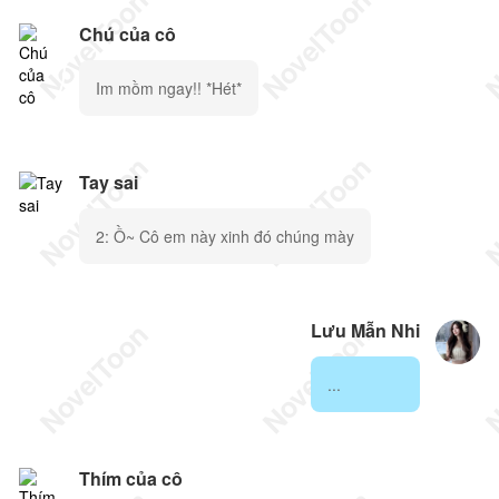
Chú của cô
Im mồm ngay!! *Hét*
Tay sai
2: Ồ~ Cô em này xinh đó chúng mày
Lưu Mẫn Nhi
...
Thím của cô