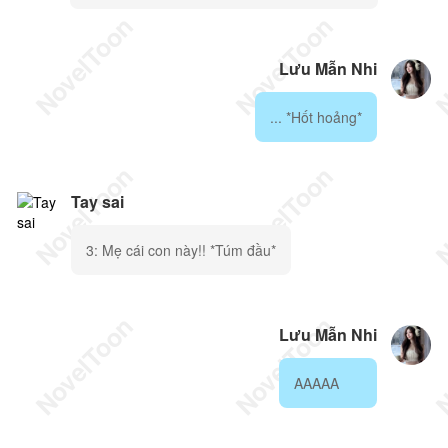
Lưu Mẫn Nhi
... *Hốt hoảng*
Tay sai
3: Mẹ cái con này!! *Túm đầu*
Lưu Mẫn Nhi
AAAAA