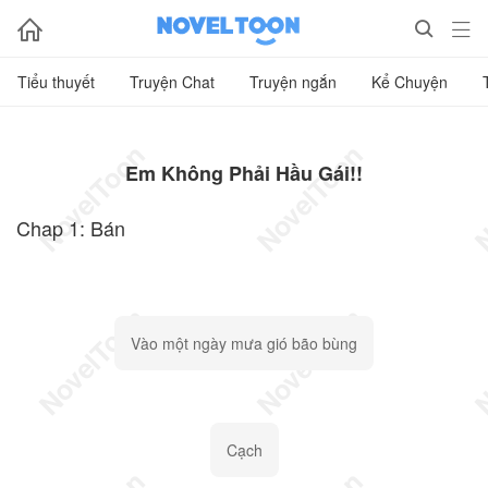



Tiểu thuyết
Truyện Chat
Truyện ngắn
Kể Chuyện
Em Không Phải Hầu Gái!!
Chap 1: Bán
Vào một ngày mưa gió bão bùng
Cạch