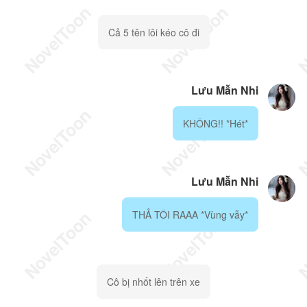
Cả 5 tên lôi kéo cô đi
Lưu Mẫn Nhi
KHÔNG!! *Hét*
Lưu Mẫn Nhi
THẢ TÔI RAAA *Vùng vẫy*
Cô bị nhốt lên trên xe