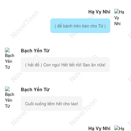
Hạ Vy Nhi
( để bánh trên bàn cho Từ )
Bạch Yến Từ
( hất đổ ) Con ngu! Hết tiết rồi! Sao ăn nữa!
Bạch Yến Từ
Cuối xuống liếm hết cho tao!
Hạ Vy Nhi