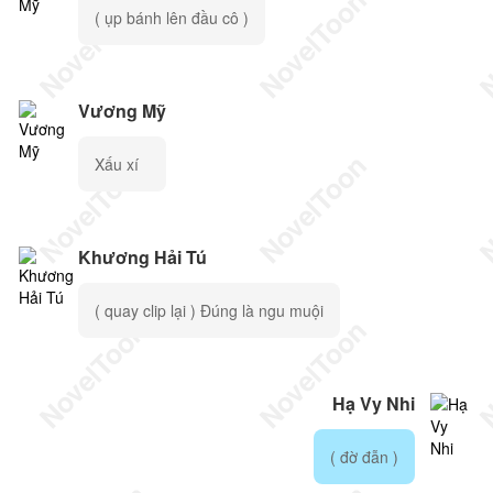
( ụp bánh lên đầu cô )
Vương Mỹ
Xấu xí
Khương Hải Tú
( quay clip lại ) Đúng là ngu muội
Hạ Vy Nhi
( đờ đẫn )