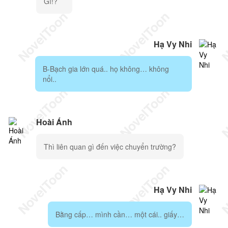
Gì!?
Hạ Vy Nhi
B-Bạch gia lớn quá.. họ không… không
nổi..
Hoài Ánh
Thì liên quan gì đến việc chuyển trường?
Hạ Vy Nhi
Bằng cấp… mình cần… một cái.. giấy…