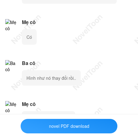
Mẹ cô
Có
Ba cô
Hình như nó thay đổi rồi..
Mẹ cô
Em.. em có linh cảm…
novel PDF download