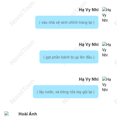
Hạ Vy Nhi
( vào nhà vệ sinh chỉnh trang lại )
Hạ Vy Nhi
( gạt phần bánh bị ụp lên đầu )
Hạ Vy Nhi
( lấy nước, xà bông rửa tay gội lại )
Hoài Ánh