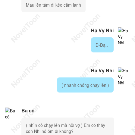
Mau lên tắm đi kẻo cảm lạnh
Hạ Vy Nhi
D-Dạ..
Hạ Vy Nhi
( nhanh chóng chạy lên )
Ba cô
( nhìn cô chạy lên mà hỏi vợ ) Em có thấy
con Nhi nó ốm đi không?