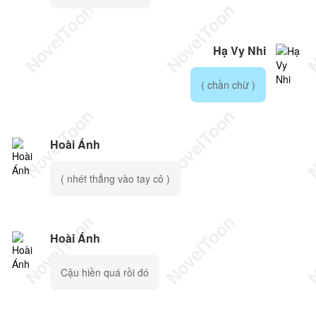
Hạ Vy Nhi
( chần chừ )
Hoài Ánh
( nhét thẳng vào tay cô )
Hoài Ánh
Cậu hiền quá rồi đó