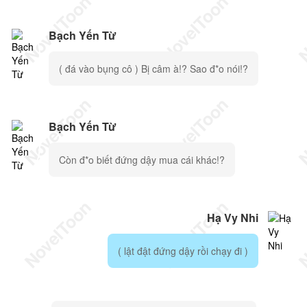
Bạch Yến Từ
( đá vào bụng cô ) Bị câm à!? Sao đ*o nói!?
Bạch Yến Từ
Còn đ*o biết đứng dậy mua cái khác!?
Hạ Vy Nhi
( lật đật đứng dậy rồi chạy đi )