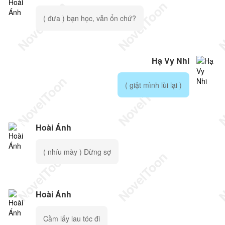
( đưa ) bạn học, vẫn ổn chứ?
Hạ Vy Nhi
( giật mình lùi lại )
Hoài Ánh
( nhíu mày ) Đừng sợ
Hoài Ánh
Cầm lấy lau tóc đi