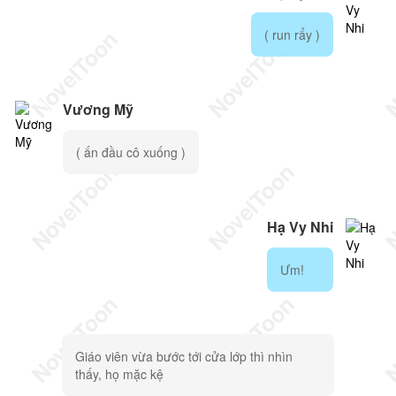
( run rẩy )
Vương Mỹ
( ấn đầu cô xuống )
Hạ Vy Nhi
Ưm!
Giáo viên vừa bước tới cửa lớp thì nhìn
thấy, họ mặc kệ