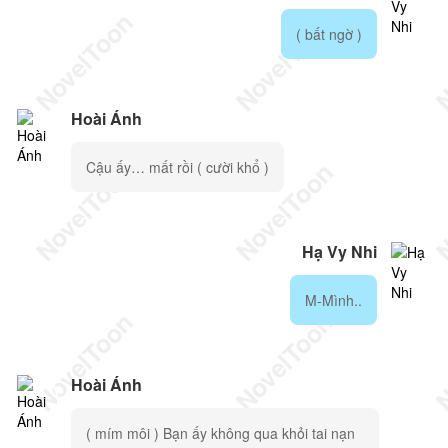
( bất ngờ )
Hoài Ánh
Cậu ấy… mất rồi ( cười khổ )
Hạ Vy Nhi
M-Mình..
Hoài Ánh
( mím môi ) Bạn ấy không qua khỏi tai nạn