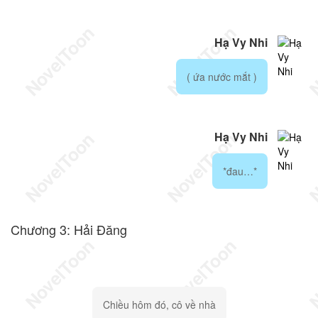
Hạ Vy Nhi
( ứa nước mắt )
Hạ Vy Nhi
*đau…*
Chương 3: Hải Đăng
Chiều hôm đó, cô về nhà