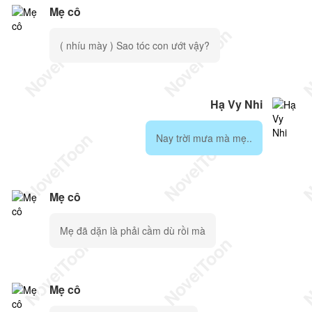
Mẹ cô
( nhíu mày ) Sao tóc con ướt vậy?
Hạ Vy Nhi
Nay trời mưa mà mẹ..
Mẹ cô
Mẹ đã dặn là phải cầm dù rồi mà
Mẹ cô