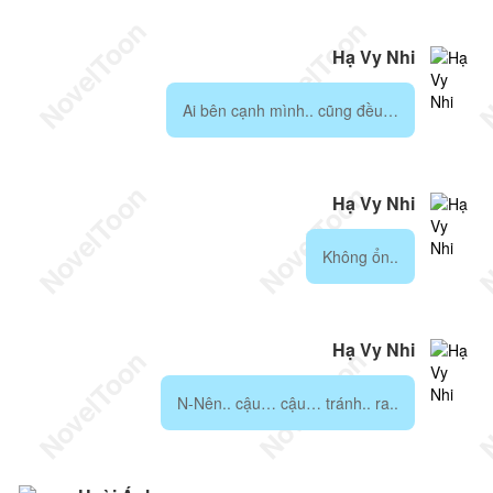
Hạ Vy Nhi
Ai bên cạnh mình.. cũng đều…
Hạ Vy Nhi
Không ổn..
Hạ Vy Nhi
N-Nên.. cậu… cậu… tránh.. ra..