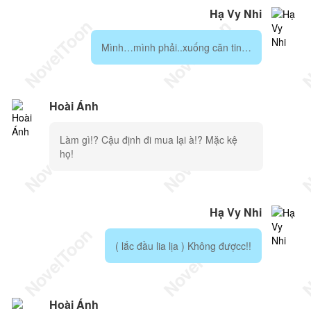
Hạ Vy Nhi
Mình…mình phải..xuống căn tin…
Hoài Ánh
Làm gì!? Cậu định đi mua lại à!? Mặc kệ
họ!
Hạ Vy Nhi
( lắc đầu lia lịa ) Không đượcc!!
Hoài Ánh