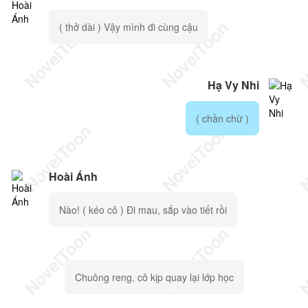
( thở dài ) Vậy mình đi cùng cậu
Hạ Vy Nhi
( chần chừ )
Hoài Ánh
Nào! ( kéo cô ) Đi mau, sắp vào tiết rồi
Chuông reng, cô kịp quay lại lớp học