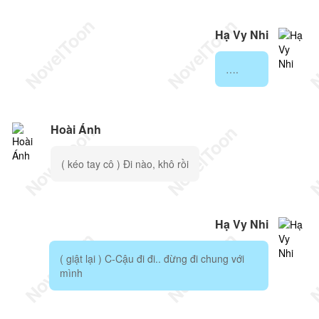
Hạ Vy Nhi
….
Hoài Ánh
( kéo tay cô ) Đi nào, khô rồi
Hạ Vy Nhi
( giật lại ) C-Cậu đi đi.. đừng đi chung với
mình