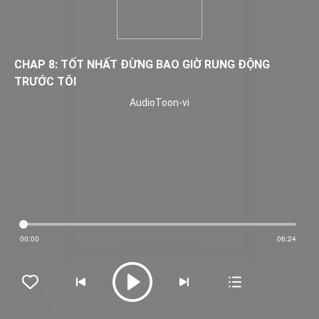
CHAP 8: TỐT NHẤT ĐỪNG BAO GIỜ RUNG ĐỘNG
TRƯỚC TÔI
AudioToon-vi
00:00
06:24




