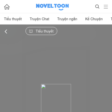



Tiểu thuyết
Truyện Chat
Truyện ngắn
Kể Chuyện

Tiểu thuyết
