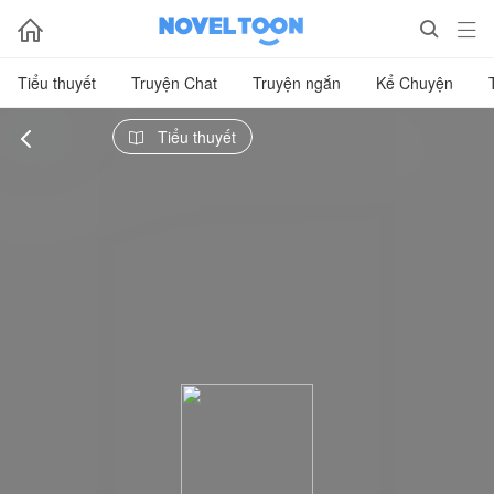



Tiểu thuyết
Truyện Chat
Truyện ngắn
Kể Chuyện

Tiểu thuyết
