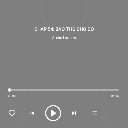
CHAP 54: BÁO THÙ CHO CÔ
AudioToon-vi
00:00
05:06




