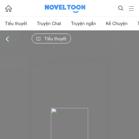



Tiểu thuyết
Truyện Chat
Truyện ngắn
Kể Chuyện

Tiểu thuyết
