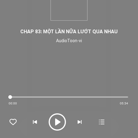
CHAP 83: MỘT LẦN NỮA LƯỚT QUA NHAU
AudioToon-vi
00:00
05:34




