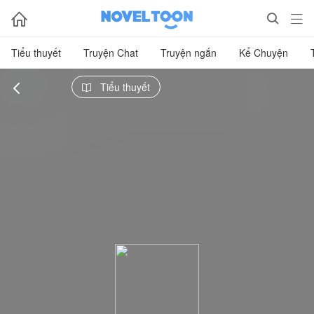



Tiểu thuyết
Truyện Chat
Truyện ngắn
Kể Chuyện

Tiểu thuyết
