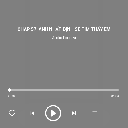
CHAP 57: ANH NHẤT ĐỊNH SẼ TÌM THẤY EM
AudioToon-vi
00:00
05:23




