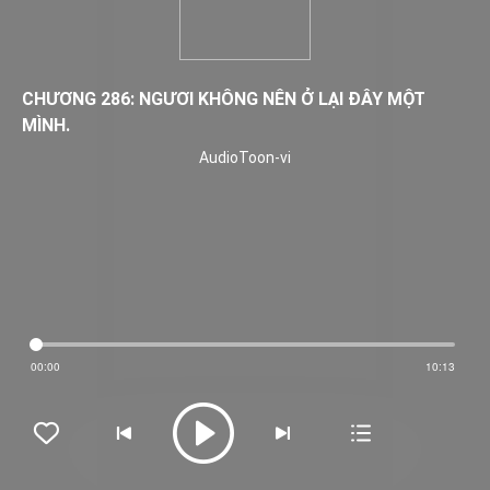
CHƯƠNG 286: NGƯƠI KHÔNG NÊN Ở LẠI ĐÂY MỘT
MÌNH.
AudioToon-vi
00:00
10:13




