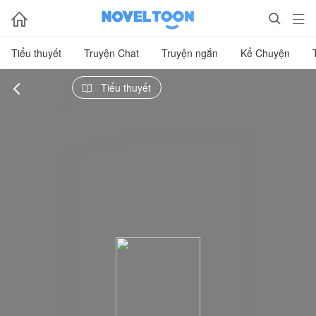



Tiểu thuyết
Truyện Chat
Truyện ngắn
Kể Chuyện

Tiểu thuyết
