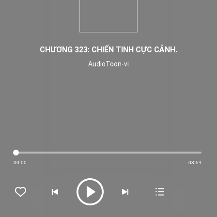
CHƯƠNG 323: CHIẾN TINH CỰC CẢNH.
AudioToon-vi
00:00
08:54




