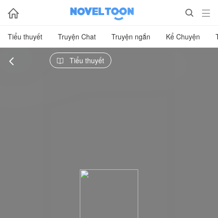



Tiểu thuyết
Truyện Chat
Truyện ngắn
Kể Chuyện

Tiểu thuyết
