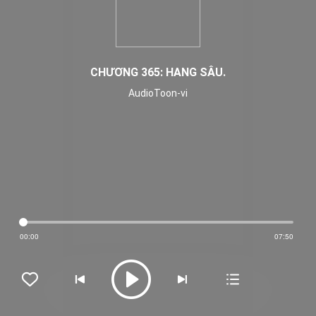
CHƯƠNG 365: HANG SÂU.
AudioToon-vi
00:00
07:50




