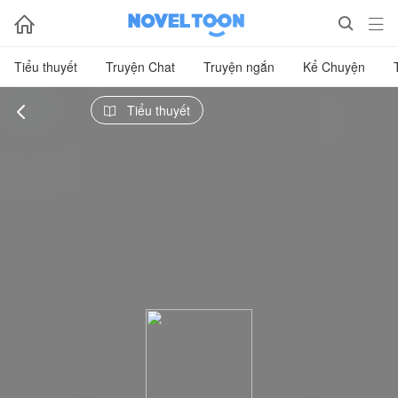



Tiểu thuyết
Truyện Chat
Truyện ngắn
Kể Chuyện

Tiểu thuyết
