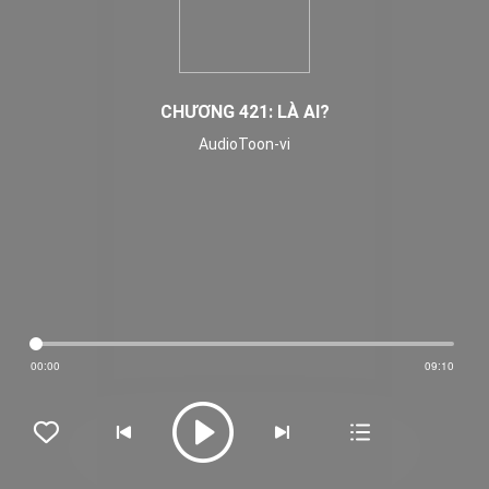
CHƯƠNG 421: LÀ AI?
AudioToon-vi
00:00
09:10




