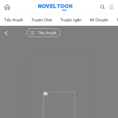



Tiểu thuyết
Truyện Chat
Truyện ngắn
Kể Chuyện

Tiểu thuyết
