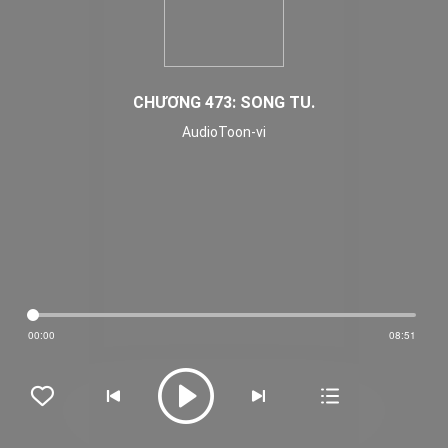
CHƯƠNG 473: SONG TU.
AudioToon-vi
00:00
08:51




