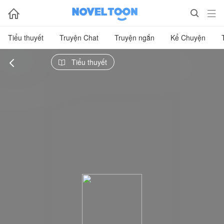



Tiểu thuyết
Truyện Chat
Truyện ngắn
Kể Chuyện

Tiểu thuyết
