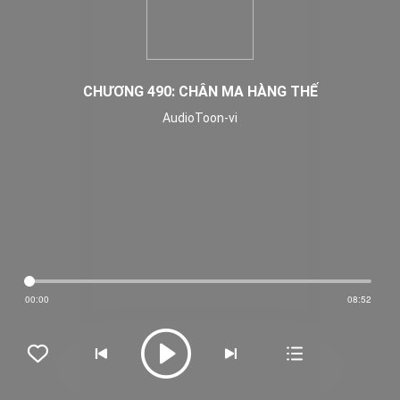
CHƯƠNG 490: CHÂN MA HÀNG THẾ
AudioToon-vi
00:00
08:52




