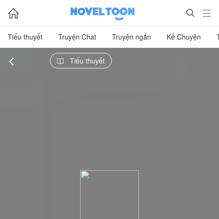



Tiểu thuyết
Truyện Chat
Truyện ngắn
Kể Chuyện

Tiểu thuyết
