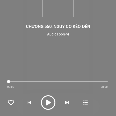
CHƯƠNG 550: NGUY CƠ KÉO ĐẾN
AudioToon-vi
00:00
08:00




