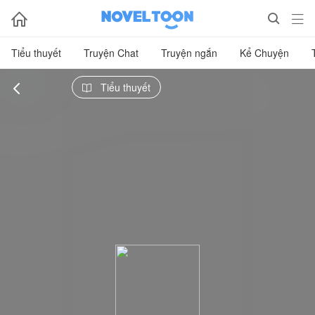



Tiểu thuyết
Truyện Chat
Truyện ngắn
Kể Chuyện

Tiểu thuyết
