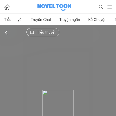



Tiểu thuyết
Truyện Chat
Truyện ngắn
Kể Chuyện

Tiểu thuyết
