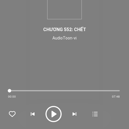
CHƯƠNG 552: CHẾT
AudioToon-vi
00:00
07:48




