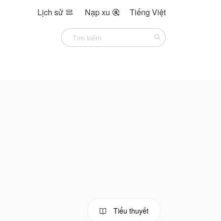
Lịch sử
Nạp xu
Tiếng Việt


Tiểu thuyết
