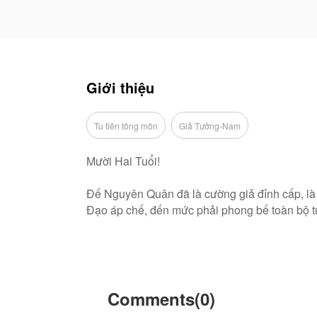
Giới thiệu
Tu tiên tông môn
Giả Tưởng-Nam
Mười Hai Tuổi!
Đế Nguyên Quân đã là cường giả đỉnh cấp, là m
Đạo áp chế, đến mức phải phong bế toàn bộ tu 
Một cường giả cao cao tại thượng lại bị Tông 
Một đấng chí tôn lại bị người đời quên lãng, 
nhục, phản bội của đám người bất nhân kia và
Comments(0)