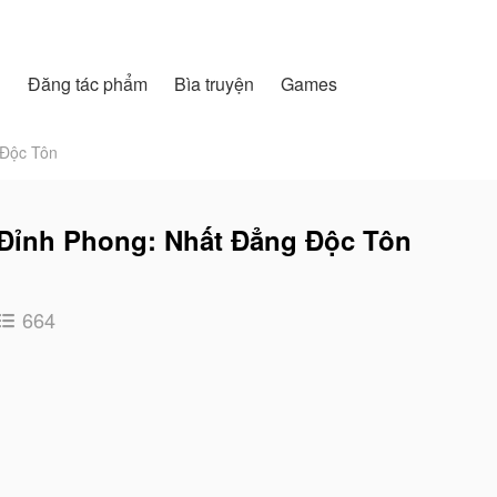
h
Đăng tác phẩm
Bìa truyện
Games
 Độc Tôn
Đỉnh Phong: Nhất Đẳng Độc Tôn
664
