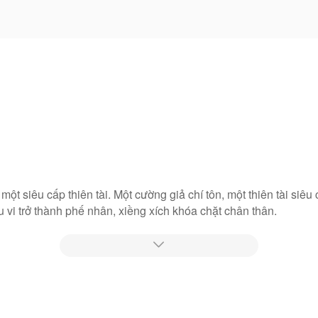
ột siêu cấp thiên tài. Một cường giả chí tôn, một thiên tài siêu
vi trở thành phế nhân, xiềng xích khóa chặt chân thân.
môn khai trừ, người thân phản bội, giữ mạng phải dựa vào người

thế gian khinh thường. Đế Nguyên Quân một lần nữa tu luyện đạ
 quyết tâm trảm Thiên diệt Đạo.