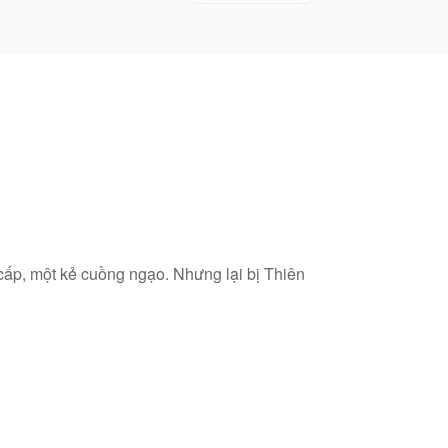
 cấp, một kẻ cuồng ngạo. Nhưng lại bị Thiên
 khác.
t đến đỉnh phong, hắn muốn trả lại những mối