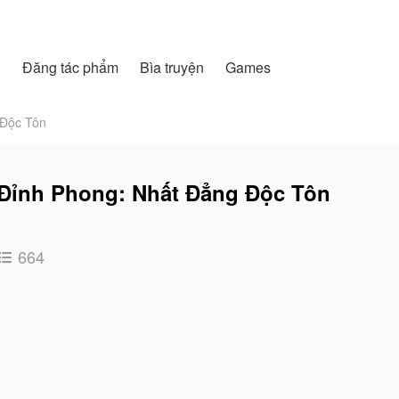
h
Đăng tác phẩm
Bìa truyện
Games
 Độc Tôn
Đỉnh Phong: Nhất Đẳng Độc Tôn
664
