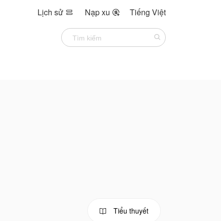
Lịch sử
Nạp xu
Tiếng Việt


Tiểu thuyết
