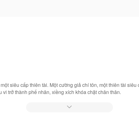
ột siêu cấp thiên tài. Một cường giả chí tôn, một thiên tài siêu
vi trở thành phế nhân, xiềng xích khóa chặt chân thân.
môn khai trừ, người thân phản bội, giữ mạng phải dựa vào người

thế gian khinh thường. Đế Nguyên Quân một lần nữa tu luyện đạ
 quyết tâm trảm Thiên diệt Đạo.