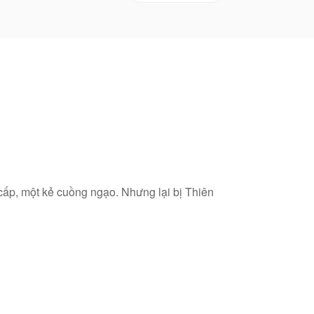
 cấp, một kẻ cuồng ngạo. Nhưng lại bị Thiên
 khác.
t đến đỉnh phong, hắn muốn trả lại những mối