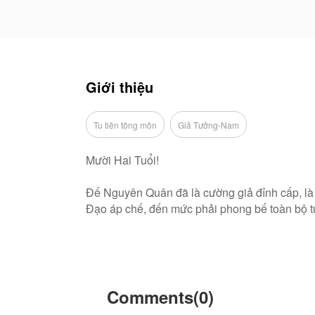
Giới thiệu
Tu tiên tông môn
Giả Tưởng-Nam
Mười Hai Tuổi!
Đế Nguyên Quân đã là cường giả đỉnh cấp, là m
Đạo áp chế, đến mức phải phong bế toàn bộ tu 
Một cường giả cao cao tại thượng lại bị Tông 
Một đấng chí tôn lại bị người đời quên lãng, 
nhục, phản bội của đám người bất nhân kia và
Comments(0)