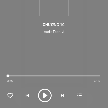
CHƯƠNG 10:
AudioToon-vi
00:00
07:49




