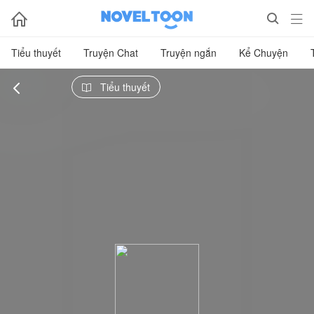



Tiểu thuyết
Truyện Chat
Truyện ngắn
Kể Chuyện

Tiểu thuyết
