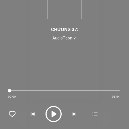
CHƯƠNG 37:
AudioToon-vi
00:00
08:54




