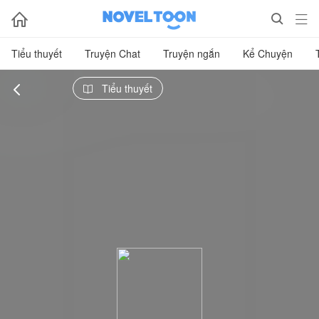



Tiểu thuyết
Truyện Chat
Truyện ngắn
Kể Chuyện

Tiểu thuyết
