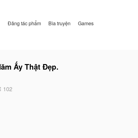
h
Đăng tác phẩm
Bìa truyện
Games
ăm Ấy Thật Đẹp.
102
