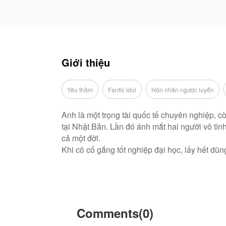
Giới thiệu
Yêu thầm
Fanfic idol
Hôn nhân ngược luyến
Anh là một trọng tài quốc tế chuyên nghiệp, c
tại Nhật Bản. Lần đó ánh mắt hai người vô tìn
cả một đời.
Khi cô cố gắng tốt nghiệp đại học, lấy hết dũ
vào đáy tim. Cứ ngỡ duyên phận của hai người 
Vì một vài sự hiểu lầm do cô gây ra, anh bị vợ
khác, không ngờ...
Truyện này do AudioToon-vi cho phép AudioToo
Comments(0)