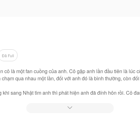
Đã Full
òn cô là một fan cuồng của anh. Cô gặp anh lần đầu tiên là lúc 
h chạm qua nhau một lần, đối với anh đó là bình thường, còn đối
ng khi sang Nhật tìm anh thì phát hiện anh đã đính hôn rồi. Cô 
đến đó là hết, không ngờ sau vài lần tiếp xúc anh lại khiến cô 
 sắp cưới hủy hôn, lại bị gia đình cô ép cưới cô để chịu trách n

n đăng tải, nội dung chỉ là quan điểm của bản thân tác giả, k