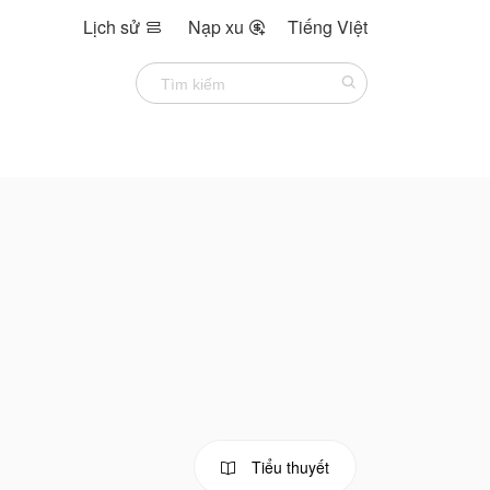
Lịch sử
Nạp xu
Tiếng Việt


Tiểu thuyết
