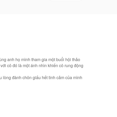
cùng anh họ mình tham gia một buổi hội thảo
 với cô đó là một ánh nhìn khiến cô rung động
đau lòng đành chôn giấu hết tình cảm của mình
có thêm hi vọng.
hiệm. Cô cứ ngỡ khi làm vợ anh mọi thứ sẽ
hông thể hiện lập trường của AudioToon