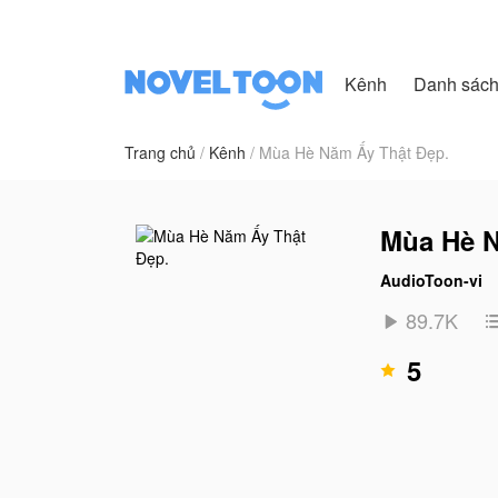
Kênh
Danh sác
Trang chủ
Kênh
Mùa Hè Năm Ấy Thật Đẹp.
Mùa Hè N
AudioToon-vi
89.7K

5
