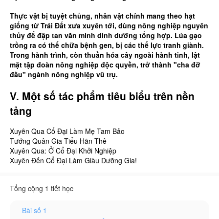
Thực vật bị tuyệt chủng, nhân vật chính mang theo hạt
giống từ Trái Đất xưa xuyên tới, dùng nông nghiệp nguyên
thủy để đập tan văn minh dinh dưỡng tổng hợp. Lúa gạo
trồng ra có thể chữa bệnh gen, bị các thế lực tranh giành.
Trong hành trình, còn thuần hóa cây ngoài hành tinh, lật
mặt tập đoàn nông nghiệp độc quyền, trở thành "cha đỡ
đầu" ngành nông nghiệp vũ trụ.
V. Một số tác phẩm tiêu biểu trên nền
tảng
Xuyên Qua Cổ Đại Làm Mẹ Tam Bảo
Tướng Quân Gia Tiểu Hãn Thê
Xuyên Qua: Ở Cổ Đại Khởi Nghiệp
Xuyên Đến Cổ Đại Làm Giàu Dưỡng Gia!
Tổng cộng 1 tiết học
Bài số 1