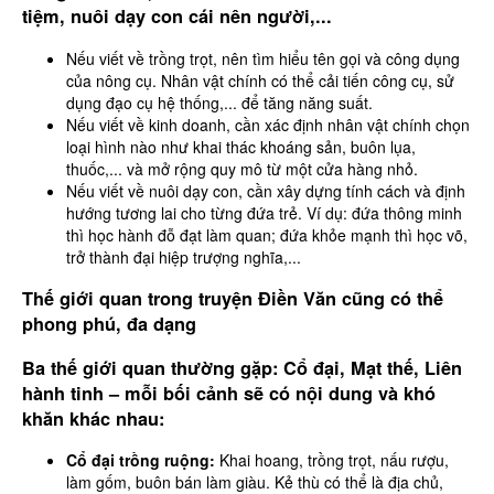
tiệm, nuôi dạy con cái nên người,...
Nếu viết về trồng trọt, nên tìm hiểu tên gọi và công dụng
của nông cụ. Nhân vật chính có thể cải tiến công cụ, sử
dụng đạo cụ hệ thống,... để tăng năng suất.
Nếu viết về kinh doanh, cần xác định nhân vật chính chọn
loại hình nào như khai thác khoáng sản, buôn lụa,
thuốc,... và mở rộng quy mô từ một cửa hàng nhỏ.
Nếu viết về nuôi dạy con, cần xây dựng tính cách và định
hướng tương lai cho từng đứa trẻ. Ví dụ: đứa thông minh
thì học hành đỗ đạt làm quan; đứa khỏe mạnh thì học võ,
trở thành đại hiệp trượng nghĩa,...
Thế giới quan trong truyện Điền Văn cũng có thể
phong phú, đa dạng
Ba thế giới quan thường gặp:
Cổ đại
,
Mạt thế
,
Liên
hành tinh
– mỗi bối cảnh sẽ có nội dung và khó
khăn khác nhau:
Cổ đại trồng ruộng:
Khai hoang, trồng trọt, nấu rượu,
làm gốm, buôn bán làm giàu. Kẻ thù có thể là địa chủ,