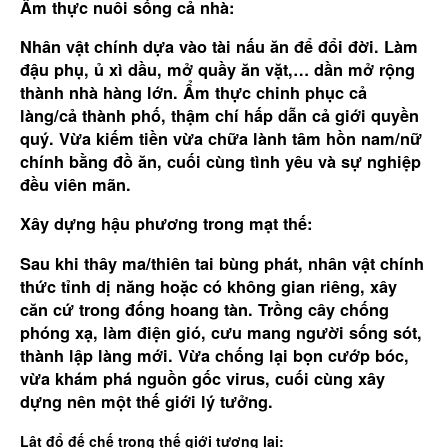
Ẩm thực nuôi sống cả nhà:
Nhân vật chính dựa vào tài nấu ăn để đổi đời. Làm
đậu phụ, ủ xì dầu, mở quầy ăn vặt,… dần mở rộng
thành nhà hàng lớn. Ẩm thực chinh phục cả
làng/cả thành phố, thậm chí hấp dẫn cả giới quyền
quý. Vừa kiếm tiền vừa chữa lành tâm hồn nam/nữ
chính bằng đồ ăn, cuối cùng tình yêu và sự nghiệp
đều viên mãn.
Xây dựng hậu phương trong mạt thế:
Sau khi thây ma/thiên tai bùng phát, nhân vật chính
thức tỉnh dị năng hoặc có không gian riêng, xây
căn cứ trong đống hoang tàn. Trồng cây chống
phóng xạ, làm điện gió, cưu mang người sống sót,
thành lập làng mới. Vừa chống lại bọn cướp bóc,
vừa khám phá nguồn gốc virus, cuối cùng xây
dựng nên một thế giới lý tưởng.
Lật đổ đế chế trong thế giới tương lai: