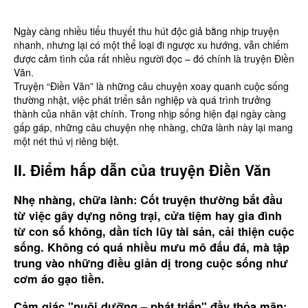
Ngày càng nhiều tiểu thuyết thu hút độc giả bằng nhịp truyện
nhanh, nhưng lại có một thể loại đi ngược xu hướng, vẫn chiếm
được cảm tình của rất nhiều người đọc – đó chính là truyện Điền
Văn.
Truyện “Điền Văn” là những câu chuyện xoay quanh cuộc sống
thường nhật, việc phát triển sản nghiệp và quá trình trưởng
thành của nhân vật chính. Trong nhịp sống hiện đại ngày càng
gấp gáp, những câu chuyện nhẹ nhàng, chữa lành này lại mang
một nét thú vị riêng biệt.
II. Điểm hấp dẫn của truyện Điền Văn
Nhẹ nhàng, chữa lành:
Cốt truyện thường bắt đầu
từ việc gây dựng nông trại, cửa tiệm hay gia đình
từ con số không, dần tích lũy tài sản, cải thiện cuộc
sống. Không có quá nhiều mưu mô đấu đá, mà tập
trung vào những điều giản dị trong cuộc sống như
cơm áo gạo tiền.
Cảm giác "nuôi dưỡng – phát triển" đầy thỏa mãn: