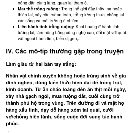
nông dân cùng làng, quan lại tham ô.
Mạt thế trồng ruộng:
Trong thế giới đầy thây ma hoặc
thiên tai, xây căn cứ an toàn, trồng lương thực, chống lại
xác sống và môi trường ô nhiễm.
Liên hành tinh trồng ruộng:
Khai hoang ở hành tinh
tương lai, làm nông bằng công nghệ cao, đối mặt với quái
vật ngoài hành tinh, biến dị gen,...
IV. Các mô-típ thường gặp trong truyện
Làm giàu từ hai bàn tay trắng:
Nhân vật chính xuyên không hoặc trùng sinh về gia
đình nghèo, dùng kiến thức hiện đại để trồng trọt,
kinh doanh. Từ ăn cháo loãng đến ăn thịt mỗi ngày,
xây nhà gạch ngói, mua ruộng đất, cuối cùng trở
thành phú hộ trong vùng. Trên đường đi vả mặt họ
hàng xấu tính, dạy dỗ hàng xóm tai quái, cưới
vợ/chồng hiền lành, sống cuộc đời sung túc hạnh
phúc.