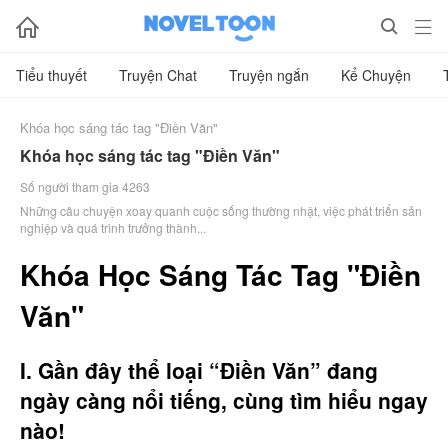



Tiểu thuyết
Truyện Chat
Truyện ngắn
Kể Chuyện
Khóa học sáng tác tag "Điền Văn"
Khóa học sáng tác tag "Điền Văn"
Số người tham gia 4263
Những câu chuyện xoay quanh cuộc sống thường nhật, việc phát triển sản
nghiệp và quá trình trưởng thành...
Khóa Học Sáng Tác Tag "Điền
Văn"
I. Gần đây thể loại “Điền Văn” đang
ngày càng nổi tiếng, cùng tìm hiểu ngay
nào!