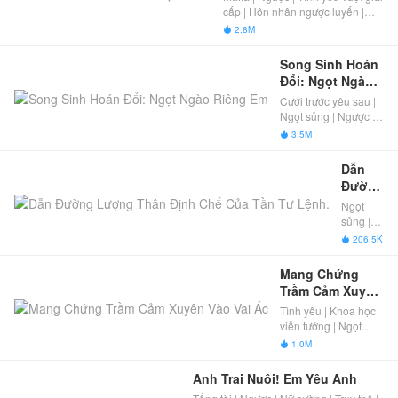
cấp | Hôn nhân ngược luyến |
Cuộc sống hôn nhân | Ngọt sủng
2.8M

| Đã Full
Song Sinh Hoán 
Đổi: Ngọt Ngào 
Riêng Em
Cưới trước yêu sau |
Ngọt sủng | Ngược |
Bá đạo tổng tài | Đã
3.5M

Full
Dẫn 
Đường 
Lượng 
Ngọt
Thân 
sủng |
Định 
Boylove
206.5K

| Đã Full
Chế 
Của 
Mang Chứng 
Tần 
Trầm Cảm Xuyên 
Tư 
Vào Vai Ác
Tình yêu | Khoa học
Lệnh.
viễn tưởng | Ngọt
sủng | Dị giới |
1.0M

Cường- cường | Giả
Tưởng-Nam | Đã Full
Anh Trai Nuôi! Em Yêu Anh