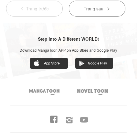
Trang trước
Trang sau


Step Into A Different WORLD!
Download MangaToon APP on App Store and Google Play



