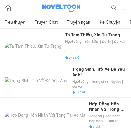



Tiểu thuyết
Truyện Chat
Truyện ngắn
Kể Chuyện
Tạ Tam Thiếu, Xin Tự Trọng
Ngọt sủng | Yêu thầm | Đô thị | Đã Full
245.6K

Trọng Sinh: Trở Về Để Yêu 
Anh!
Ngọt sủng | Trùng sinh | Ngược |
Đã Full
113.6K

Hợp Đồng Hôn 
Nhân Với Tổng Tài 
Ác Ma
Tổng tài | Hôn nhân
hợp đồng | Tình yêu
vượt giai cấp | Bá đạo
9.9M

tổng tài | Hợp đồng tình