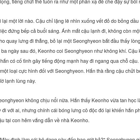
ng, tiếng chửi thề tuôn ra như một phản xạ để che đậy sự bối r
lại một lời nào. Cậu chỉ lặng lẽ nhìn xuống vết đỏ do bỏng dầu
việc đứng bếp cả buổi sáng. Ánh mắt cậu lạnh đi, không còn mộ
o quay lưng đi thẳng, bỏ lại một Seonghyeon bắt đầu thấy lòng
t ba ngày sau đó, Keonho coi Seonghyeon như không khí. Cậu k
ù hắn có cố tình gây tiếng động mạnh hay đi ngang qua chỗ cậu.
ột loại cực hình đối với Seonghyeon. Hắn thà rằng cậu chửi bới
lờ lạnh lùng này.
eonghyeon không chịu nổi nữa. Hắn thấy Keonho vừa tan học là
 đi với ai, nhưng chính cái bóng lưng cô độc đó lại khiến hắn p
ậu tại con hẻm vắng dẫn về nhà Keonho.
Mày định làm cái bộ dạng này đến bao giờ hả?" Seonghyeon g