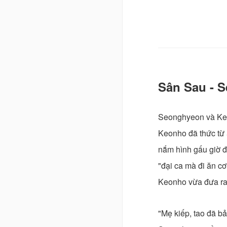
Sân Sau - 
Seonghyeon và Keo
Keonho đã thức từ
nắm hình gấu giờ đ
"đại ca mà đi ăn c
Keonho vừa đưa ra
"Mẹ kiếp, tao đã b