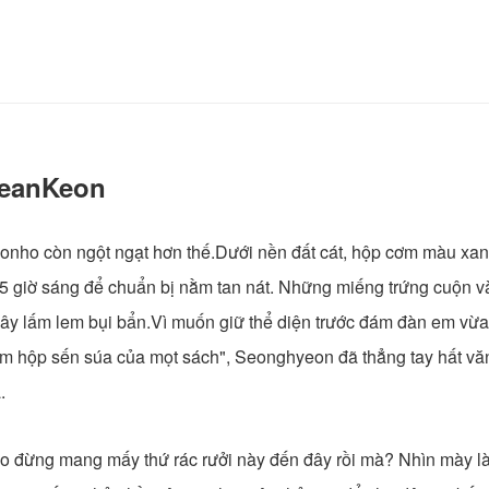
SeanKeon
nho còn ngột ngạt hơn thế.Dưới nền đất cát, hộp cơm màu xa
 5 giờ sáng để chuẩn bị nằm tan nát. Những miếng trứng cuộn
ây lấm lem bụi bẩn.Vì muốn giữ thể diện trước đám đàn em vừa
ơm hộp sến súa của mọt sách", Seonghyeon đã thẳng tay hất văn
.
ảo đừng mang mấy thứ rác rưởi này đến đây rồi mà? Nhìn mày là