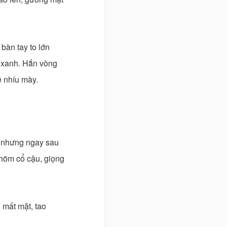
bàn tay to lớn
 xanh. Hắn vòng
 nhíu mày.
, nhưng ngay sau
 hõm cổ cậu, giọng
i mất mặt, tao