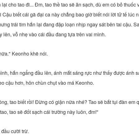
ại cho tao đi... Đm, tao thề tao sẽ ăn sạch, dù em có bỏ thuốc
 Cậu biết cái gã đại ca này chẳng bao giờ biết nói lời tử tế lúc
ưng trái tim hắn lại đang đập loạn nhịp ngay sát bên tai cậu. S
 lên, vỗ nhẹ vào cái đầu đang tựa trên vai mình.
nữa." Keonho khẽ nói.
ình, hắn ngẩng đầu lên, ánh mắt sáng rực như thấy được ánh 
 eo cậu hơn, hôn chùn chụt vào má Keonho.
không, tao biết rồi! Đừng có giận nữa nhé? Tao sẽ bắt tụi đàn em 
ao, tao sẽ đốt sạch cái trường này luôn, đm!"
 đầu cười trừ.