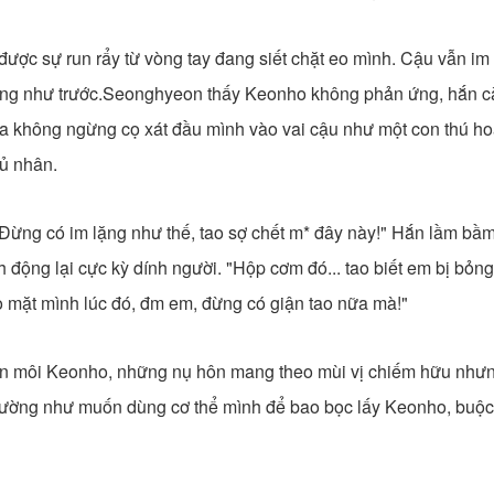
ợc sự run rẩy từ vòng tay đang siết chặt eo mình. Cậu vẫn im 
ng như trước.Seonghyeon thấy Keonho không phản ứng, hắn cà
a không ngừng cọ xát đầu mình vào vai cậu như một con thú h
hủ nhân.
! Đừng có im lặng như thế, tao sợ chết m* đây này!" Hắn lầm bầ
 động lại cực kỳ dính người. "Hộp cơm đó... tao biết em bị bỏng 
o mặt mình lúc đó, đm em, đừng có giận tao nữa mà!"
ên môi Keonho, những nụ hôn mang theo mùi vị chiếm hữu như
ường như muốn dùng cơ thể mình để bao bọc lấy Keonho, buộc 