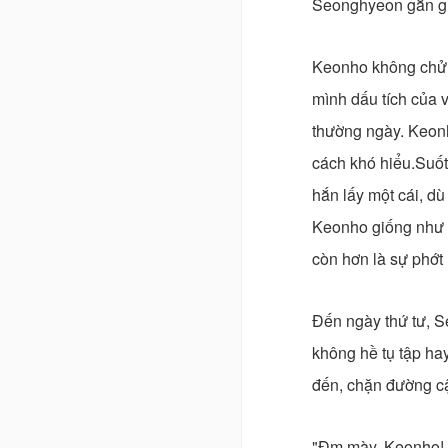
Seonghyeon gằn giọ
Keonho không chửi 
mình dấu tích của 
thường ngày. Keonh
cách khó hiểu.Suố
hắn lấy một cái, d
Keonho giống như m
còn hơn là sự phớt 
Đến ngày thứ tư, S
không hề tụ tập hay
đến, chặn đường c
"Đm mày, Keonho! 