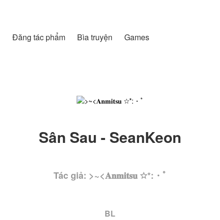
h
Đăng tác phẩm
Bìa truyện
Games
Sân Sau - SeanKeon
Tác giả: >~<𝐀𝐧𝐦𝐢𝐭𝐬𝐮 ☆*:・ﾟ
BL