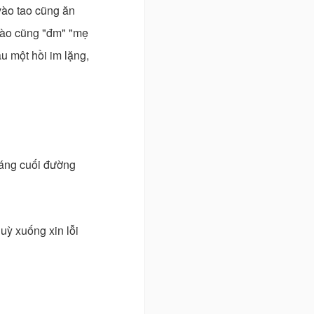
 vào tao cũng ăn
 nào cũng "đm" "mẹ
au một hồi im lặng,
sáng cuối đường
quỳ xuống xin lỗi