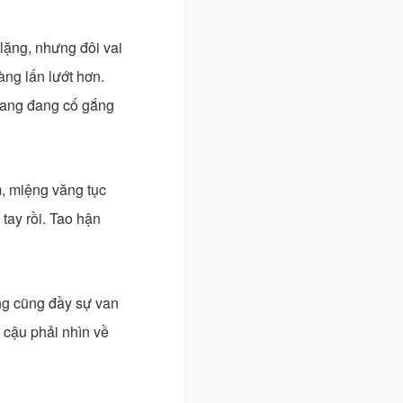
lặng, nhưng đôi vai
ng lấn lướt hơn.
oang đang cố gắng
m, miệng văng tục
tay rồi. Tao hận
ng cũng đầy sự van
cậu phải nhìn về