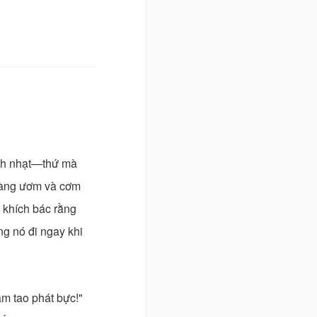
nh nhạt—thứ mà
 vàng ươm và cơm
 khích bác rằng
g nó đi ngay khi
m tao phát bực!"