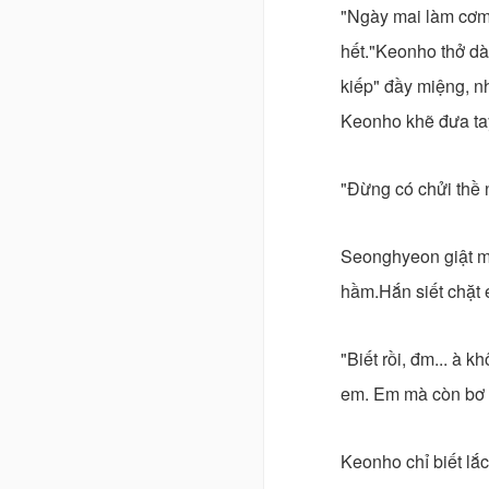
"Ngày mai làm cơm l
hết."Keonho thở dài
kiếp" đầy miệng, nh
Keonho khẽ đưa tay
"Đừng có chửi thề 
Seonghyeon giật m
hầm.Hắn siết chặt
"Biết rồi, đm... à 
em. Em mà còn bơ t
Keonho chỉ biết lắc