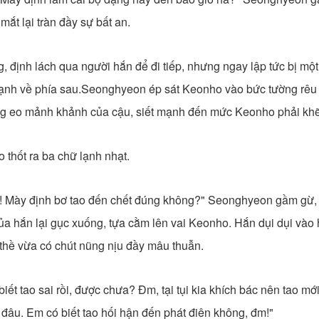
ắt lại tràn đầy sự bất an.
 định lách qua người hắn để đi tiếp, nhưng ngay lập tức bị một 
mạnh về phía sau.Seonghyeon ép sát Keonho vào bức tường rêu
òng eo mảnh khảnh của cậu, siết mạnh đến mức Keonho phải khẽ
o thốt ra ba chữ lạnh nhạt.
ả! Mày định bơ tao đến chết đúng không?" Seonghyeon gầm gừ
của hắn lại gục xuống, tựa cằm lên vai Keonho. Hắn dụi dụi vào
thề vừa có chút nũng nịu đầy mâu thuẫn.
biết tao sai rồi, được chưa? Đm, tại tụi kia khích bác nên tao mớ
đâu. Em có biết tao hối hận đến phát điên không, đm!"