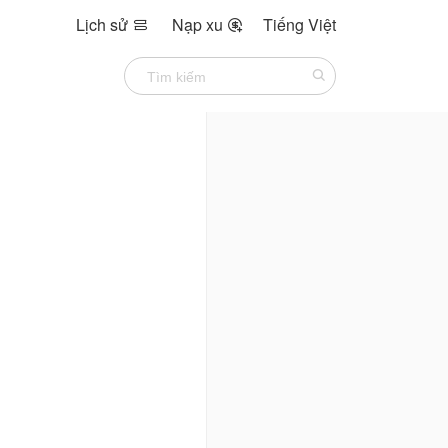
Lịch sử
Nạp xu
Tiếng Việt

