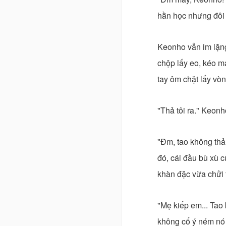
hằn học nhưng đôi m
Keonho vẫn im lặng,
chộp lấy eo, kéo 
tay ôm chặt lấy v
"Thả tôi ra." Keonh
"Đm, tao không th
đó, cái đầu bù xù 
khàn đặc vừa chửi 
"Mẹ kiếp em... Tao 
không cố ý ném nó 