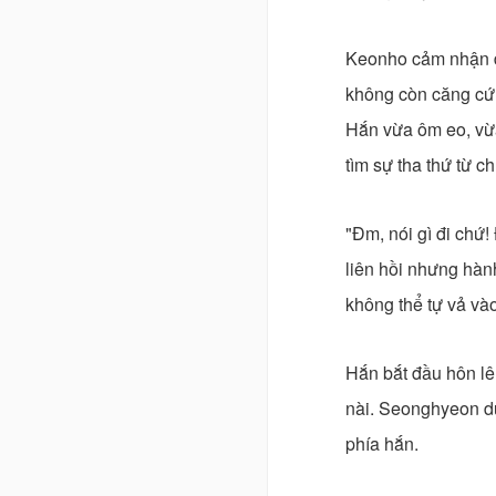
Keonho cảm nhận đư
không còn căng cứ
Hắn vừa ôm eo, vừ
tìm sự tha thứ từ c
"Đm, nói gì đi chứ
liên hồi nhưng hành
không thể tự vả và
Hắn bắt đầu hôn l
nài. Seonghyeon d
phía hắn.