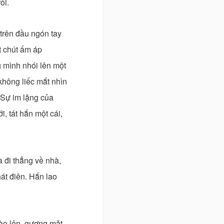
ối.
 trên đầu ngón tay
t chút ấm áp
 mình nhói lên một
hông liếc mắt nhìn
 Sự im lặng của
, tát hắn một cái,
 đi thẳng về nhà,
hát điên. Hắn lao
ào lên, gương mặt