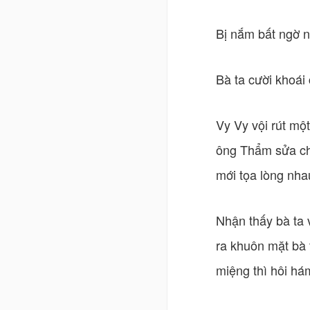
Bị nắm bất ngờ n
Bà ta cười khoái 
Vy Vy vội rút một
ông Thẩm sửa chữ
mới tọa lòng nha
Nhận thấy bà ta 
ra khuôn mặt bà t
miệng thì hôi há