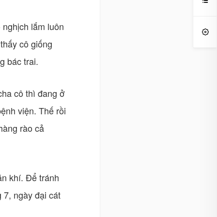

ô nghịch lắm luôn

thấy cô giống
 bác trai.
cha cô thì đang ở
ệnh viện. Thế rồi
 hàng rào cả
án khí. Để tránh
 7, ngày đại cát