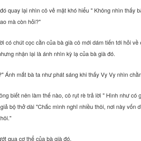
 đó quay lại nhìn cô vẻ mặt khó hiểu " Không nhìn thấy 
sao mà còn hỏi?"
lời có chút cọc cằn của bà già cô mới dám tiến tới hỏi v
hưng nhận lại là ánh nhìn kỳ lạ của bà già đó.
o?" Ánh mắt bà ta như phát sáng khi thấy Vy Vy nhìn ch
ng biết nên làm thế nào, cô rụt rè trả lời " Hình như có g
ô giả bộ thở dài "Chắc mình nghĩ nhiều thôi, nơi này vốn
hôi."
ướt qua cơ thể của bà già đó.