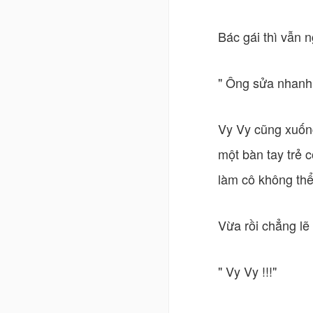
Bác gái thì vẫn n
" Ông sửa nhanh 
Vy Vy cũng xuống
một bàn tay trẻ 
làm cô không thể
Vừa rồi chẳng lẽ l
" Vy Vy !!!"