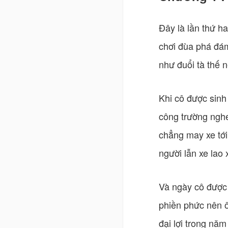
Đây là lần thứ h
chơi đùa phá đám
như đuổi tà thế 
Khi cô được sinh
công trường nghe 
chẳng may xe tới
người lẫn xe lao
Và ngày cô được 
phiền phức nên ô
đại lợi trong năm