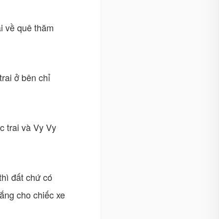
ai về quê thăm
trai ở bên chỉ
c trai và Vy Vy
thì đất chứ có
lắng cho chiếc xe