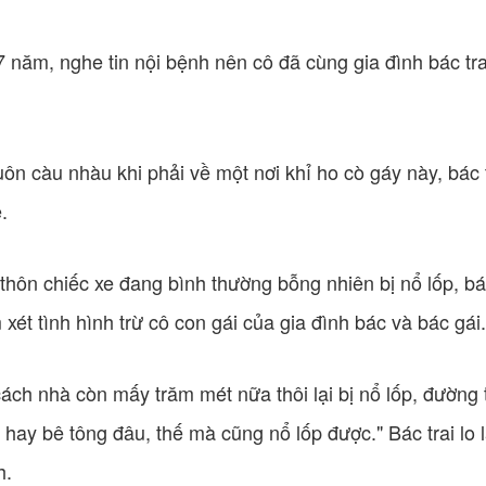
 năm, nghe tin nội bệnh nên cô đã cùng gia đình bác tr
uôn càu nhàu khi phải về một nơi khỉ ho cò gáy này, bác 
.
thôn chiếc xe đang bình thường bỗng nhiên bị nổ lốp, bá
xét tình hình trừ cô con gái của gia đình bác và bác gái.
cách nhà còn mấy trăm mét nữa thôi lại bị nổ lốp, đường 
hay bê tông đâu, thế mà cũng nổ lốp được." Bác trai lo 
h.