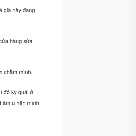
bà già này đang
ề cửa hàng sửa
ằm chằm mình.
ì đó kỳ quái ở
 dĩ âm u nên mình