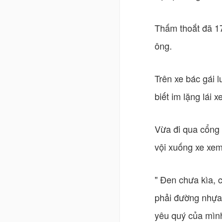
Thấm thoắt đã 17
ông.
Trên xe bác gái l
biết im lặng lái xe
Vừa đi qua cổng 
vội xuống xe xem 
" Đen chưa kìa, 
phải đường nhựa 
yêu quý của mìn