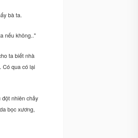
ấy bà ta.
ta nếu không.."
cho ta biết nhà
 Có qua có lại
 đột nhiên chảy
ó da bọc xương,