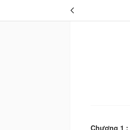

Chương 1 : 