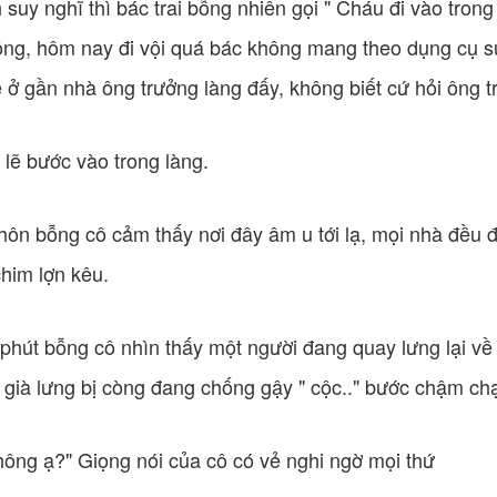
uy nghĩ thì bác trai bỗng nhiên gọi " Cháu đi vào trong 
hông, hôm nay đi vội quá bác không mang theo dụng cụ 
ở gần nhà ông trưởng làng đấy, không biết cứ hỏi ông tr
 lẽ bước vào trong làng.
hôn bỗng cô cảm thấy nơi đây âm u tới lạ, mọi nhà đều 
chim lợn kêu.
phút bỗng cô nhìn thấy một người đang quay lưng lại về
 già lưng bị còng đang chống gậy " cộc.." bước chậm chạ
không ạ?" Giọng nói của cô có vẻ nghi ngờ mọi thứ