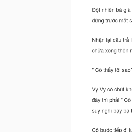
Đột nhiên bà già
đứng trước mặt 
Nhận lại câu trả 
chữa xong thôn n
" Cô thấy tôi sa
Vy Vy có chút khô
đây thì phải " C
suy nghĩ bậy bạ t
Cô bước tiếp đi l