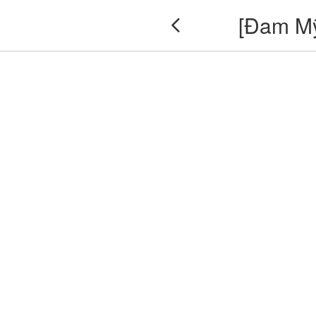
[Đam Mỹ
