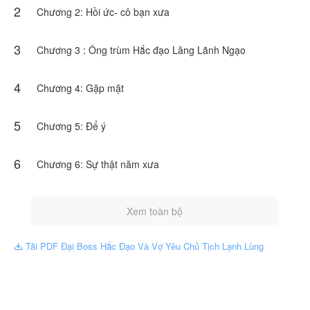
2
Chương 2: Hồi ức- cô bạn xưa
Anh và cô, hai con người với hai tính cách gần như giống nhau
3
hoàn toàn liệu có đến được với nhau?
Chương 3 : Ông trùm Hắc đạo Lăng Lãnh Ngạo
Truyện này do Kim Quyên Ngô cho phép NovelToon đăng tải,
nội dung chỉ là quan điểm của bản thân tác giả, không thể hiện
4
Chương 4: Gặp mặt
lập trường của NovelToon
5
Chương 5: Để ý
6
Chương 6: Sự thật năm xưa
Xem toàn bộ
Tải PDF Đại Boss Hắc Đạo Và Vợ Yêu Chủ Tịch Lạnh Lùng
