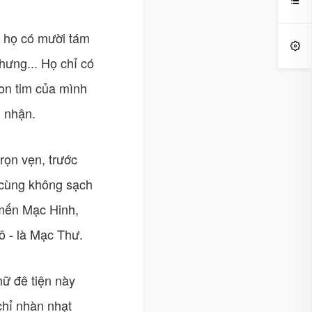

ọ, họ có mười tám

hưng... Họ chỉ có
on tim của mình
m nhận.
rọn vẹn, trước
ô cùng không sạch
 mến Mạc Hinh,
ô - là Mạc Thư.
nữ đê tiện này
chỉ nhàn nhạt