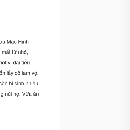
 dâu Mạc Hinh
ẹ mất từ nhỏ,
t vị đại tiểu
n lấy cô làm vợ.
òn hi sinh nhiều
ng núi nọ. Vừa ăn