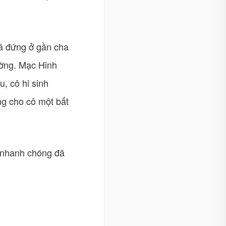
ã đứng ở gần cha
ường. Mạc Hinh
, cô hi sinh
ng cho cô một bất
t nhanh chóng đã