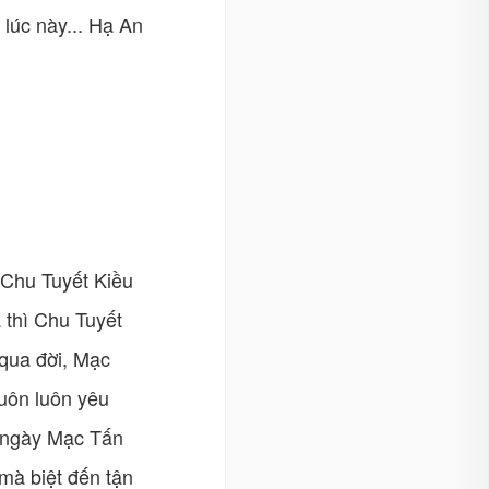
 lúc này... Hạ An
 Chu Tuyết Kiều
 thì Chu Tuyết
 qua đời, Mạc
uôn luôn yêu
i ngày Mạc Tấn
mà biệt đến tận