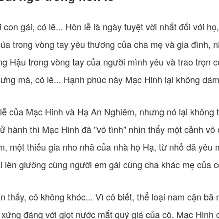
 con gái, có lẽ... Hôn lễ là ngày tuyệt vời nhất đối với h
a trong vòng tay yêu thương của cha mẹ và gia đình, n
g Hậu trong vòng tay của người mình yêu và trao trọn c
ưng mà, có lẽ... Hạnh phúc này Mạc Hinh lại không dá
ễ của Mạc Hinh và Hạ An Nghiêm, nhưng nó lại không t
cử hành thì Mạc Hinh đã "vô tình" nhìn thấy một cảnh v
, một thiếu gia nho nhã của nhà họ Hạ, từ nhỏ đã yêu
ại lên giường cùng người em gái cùng cha khác mẹ của c
 thấy, cô không khóc... Vì cô biết, thể loại nam cặn bã 
xứng đáng với giọt nước mắt quý giá của cô. Mạc Hinh 