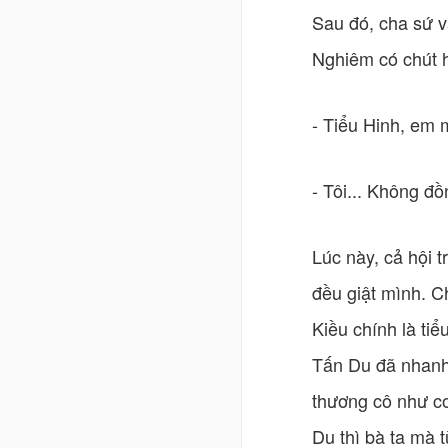
Sau đó, cha sứ v
Nghiêm có chút h
- Tiểu Hinh, em m
- Tôi... Không đồ
Lúc này, cả hội
đều giật mình. C
Kiều chính là ti
Tấn Du đã nhanh 
thương cô như co
Du thì bà ta mà 