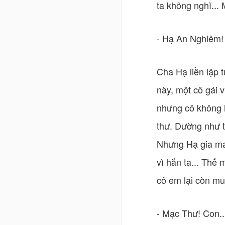
ta không nghĩ... 
- Hạ An Nghiêm!
Cha Hạ liền lập 
này, một cô gái 
nhưng cô không h
thư. Dường như t
Nhưng Hạ gia ma
vì hắn ta... Thế
cô em lại còn mu
- Mạc Thư! Con..