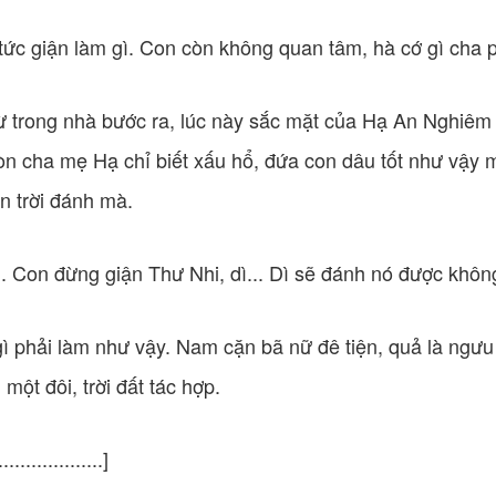
tức giận làm gì. Con còn không quan tâm, hà cớ gì cha p
ừ trong nhà bước ra, lúc này sắc mặt của Hạ An Nghiêm
òn cha mẹ Hạ chỉ biết xấu hổ, đứa con dâu tốt như vậy mà
n trời đánh mà.
... Con đừng giận Thư Nhi, dì... Dì sẽ đánh nó được khôn
 gì phải làm như vậy. Nam cặn bã nữ đê tiện, quả là ng
 một đôi, trời đất tác hợp.
..................]