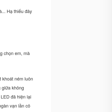
à... Hạ thiếu đây
ông chọn em, mà
t khoát ném luôn
g giữa không
LED đã hiện lại
ngàn vạn lần cô