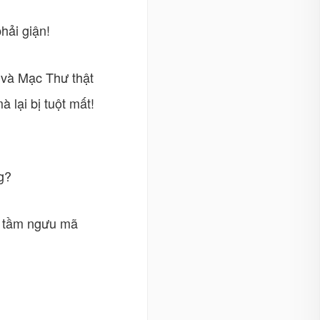
hải giận!
 và Mạc Thư thật
 lại bị tuột mất!
g?
ưu tầm ngưu mã