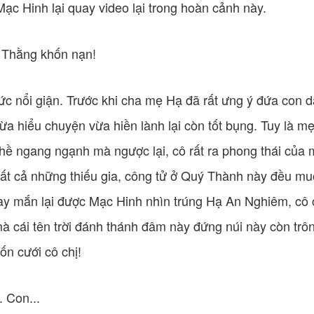
Mạc Hinh lại quay video lại trong hoàn cảnh này.
 Thằng khốn nạn!
tức nổi giận. Trước khi cha mẹ Hạ đã rất ưng ý đứa con
vừa hiểu chuyện vừa hiền lành lại còn tốt bụng. Tuy là m
ề ngang ngạnh mà ngược lại, cô rất ra phong thái của mộ
ất cả những thiếu gia, công tử ở Quý Thành này đều muố
y mắn lại được Mạc Hinh nhìn trúng Hạ An Nghiêm, cô c
 mà cái tên trời đánh thánh đâm này đứng núi này còn trô
ốn cưới cô chị!
. Con...