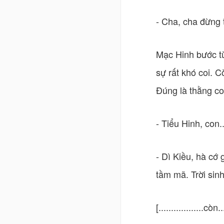
- Cha, cha đừng 
Mạc Hinh bước t
sự rất khó coi. C
Đúng là thằng co
- Tiểu Hinh, con
- Dì Kiều, hà cớ
tầm mã. Trời sinh
[..................còn...