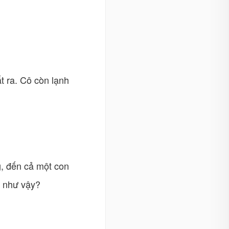
t ra. Cô còn lạnh
g, đến cả một con
g như vậy?