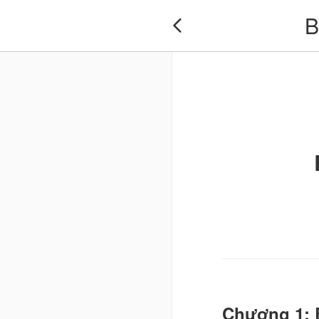
B

Chương 1: B