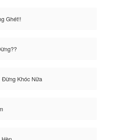
g Ghét!!
Dừng??
, Đừng Khóc Nữa
m
ế Hèn