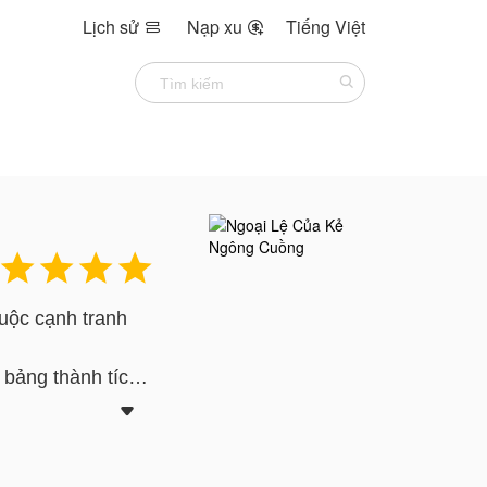
Lịch sử
Nạp xu
Tiếng Việt






cuộc cạnh tranh
bảng thành tích,

theo những va