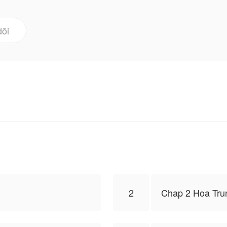
ông ấy… có một ngoại lệ".
dõi
đăng tải, nội dung chỉ là quan điểm của bản thân tác gi
2
Chap 2 Hoa Tru