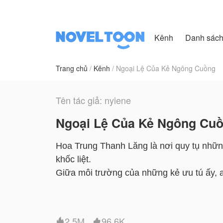
Kênh
Danh sác
Trang chủ
Kênh
Ngoại Lệ Của Kẻ Ngông Cuồng
Tên tác giả: nyiene
Ngoại Lệ Của Kẻ Ngông Cu
Hoa Trung Thanh Lăng là nơi quy tụ những 
khốc liệt.
Giữa môi trường của những kẻ ưu tú ấy, a
vừa là kẻ ngông cuồng nắm quyền trật tự
....
Sự gặp gỡ giữa học bá và kẻ ngông cuồn
2.5M
96.6K

