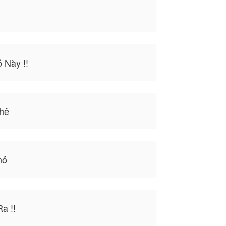
 Này !!
hê
hỏ
a !!