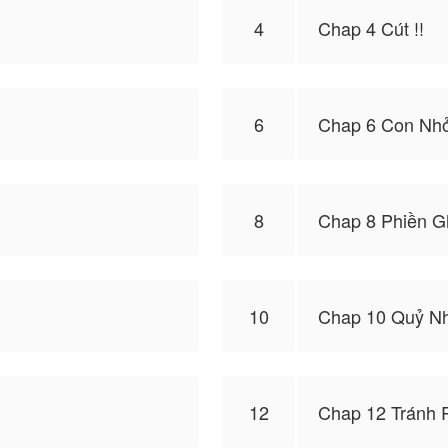
4
Chap 4 Cút !!
6
Chap 6 Con Nhỏ
8
Chap 8 Phiền G
10
Chap 10 Quỷ N
12
Chap 12 Tránh R