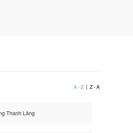
ả, không thể hiện
A - Z
|
Z - A
ng Thanh Lăng