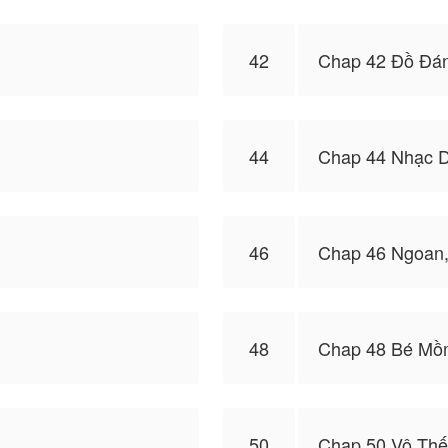
42
Chap 42 Đồ Đán
44
Chap 44 Nhạc 
46
Chap 46 Ngoan
48
Chap 48 Bé Mồ
50
Chap 50 Vô Th