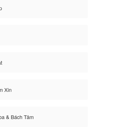
p
t
m Xin
oa & Bách Tâm