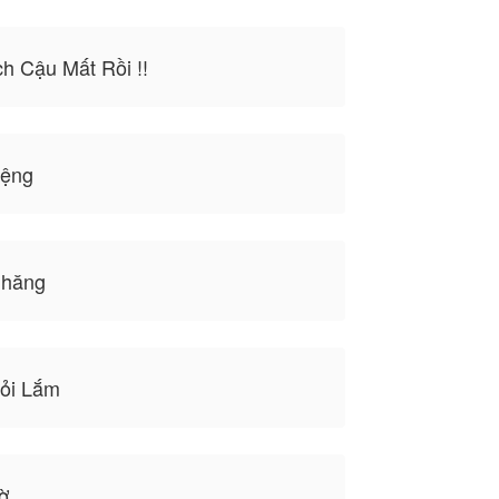
h Cậu Mất Rồi !!
iệng
Nhăng
ỏi Lắm
ờ