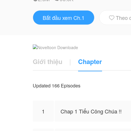
chạm, đối đầu và rung động tuổi trẻ.
Từ đó, cả học đường đều biết: "kẻ rất ng
Bắt đầu xem Ch.1
Theo 

Truyện này do nyiene cho phép NovelToon 
lập trường của NovelToon
Giới thiệu
|
Chapter
Updated 166 Episodes
1
Chap 1 Tiểu Công Chúa !!