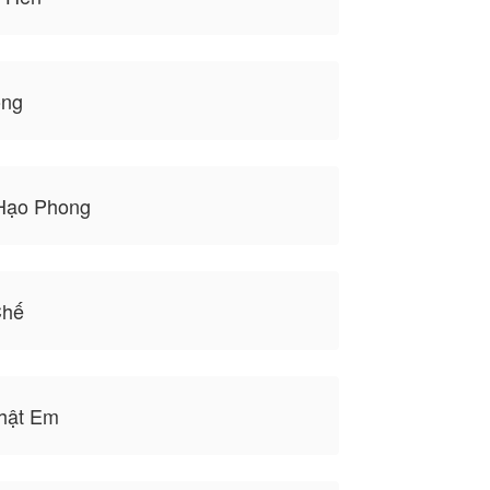
òng
Hạo Phong
Chế
hật Em