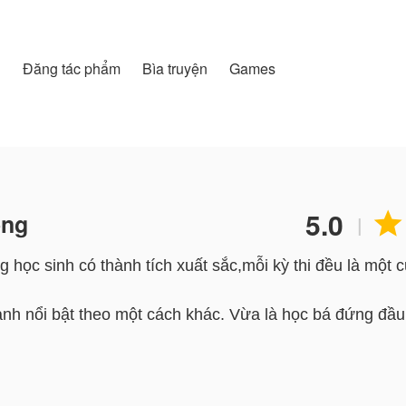
h
Đăng tác phẩm
Bìa truyện
Games
5.0
ồng

|
học sinh có thành tích xuất sắc,mỗi kỳ thi đều là một 
nh nổi bật theo một cách khác. Vừa là học bá đứng đầu 
 của toàn trường — trùm trường Thanh Lăng.
g đã phá vỡ thế cân bằng vốn có của Thanh Lăng, kéo 