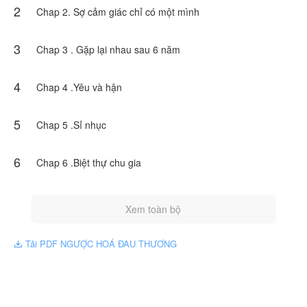
2
hồ giết chết .
Chap 2. Sợ cảm giác chỉ có một mình
Rõ ràng là tình yêu của hai người rất là đẹp nhưng cũng vì
sự hận thù mà tan thành mây khói mà thôi .
3
Chap 3 . Gặp lại nhau sau 6 năm
Truyện này do Phạm Thị Hồng Đào cho phép NovelToon
đăng tải, nội dung chỉ là quan điểm của bản thân tác giả,
4
Chap 4 .Yêu và hận
không thể hiện lập trường của NovelToon
5
Chap 5 .Sỉ nhục
6
Chap 6 .Biệt thự chu gia
Xem toàn bộ
Tải PDF NGƯỢC HOÁ ĐAU THƯƠNG
