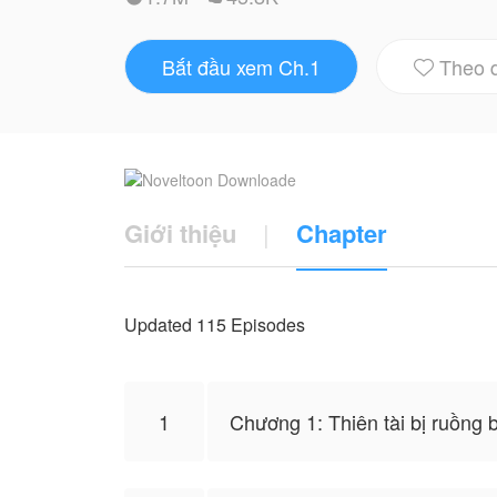
Thân phận của cô cũng chỉ đơn thuần là nh
Nhưng ở trường thì cô lại là học cho cưn
Bắt đầu xem Ch.1
Theo 
ngọc quý của họ, dường như họ luôn nho

Nhưng khi quay về nhà cô chỉ đơn thuần l
Bấy giờ, trong đầu của Lạc Vô Song chỉ có 
Còn Tiêu Uẩn thì khá đau đầu vì người vợ
mà!
Giới thiệu
|
Chapter
#Vương_Khiết_Băng (Yu)
Truyện này do Vương Khiết Băng (Yu) cho 
Updated 115 Episodes
giả, không thể hiện lập trường của Novel
1
Chương 1: Thiên tài bị ruồng 