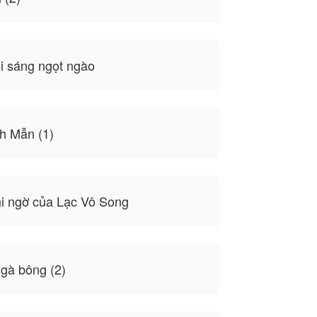
i sáng ngọt ngào
h Mẫn (1)
i ngờ của Lạc Vô Song
gà bông (2)