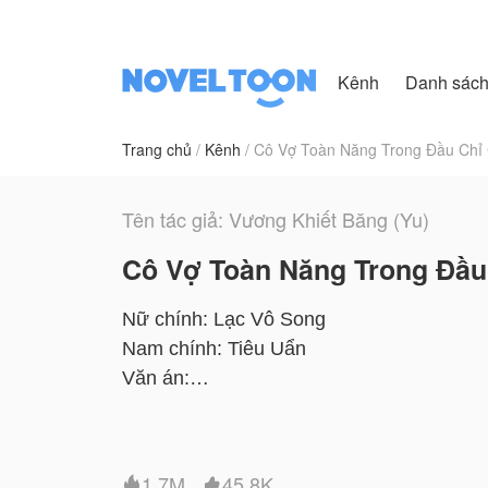
Kênh
Danh sác
Trang chủ
Kênh
Cô Vợ Toàn Năng Trong Đầu Chỉ 
Tên tác giả: Vương Khiết Băng (Yu)
Cô Vợ Toàn Năng Trong Đầu
Nữ chính: Lạc Vô Song
Nam chính: Tiêu Uẩn
Văn án:
Sinh ra là một thiên tài thì có gì sai trái 
đem đi làm thí nghiệm trong các nghiên cứ
1.7M
45.8K

