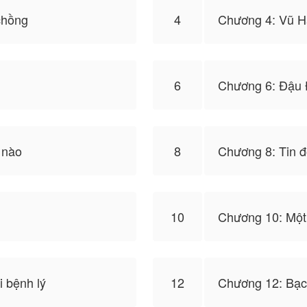
chồng
4
Chương 4: Vũ H
6
Chương 6: Đậu 
 nào
8
Chương 8: Tin đ
10
Chương 10: Một
 bệnh lý
12
Chương 12: Bạ