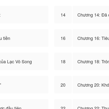
t
14
Chương 14: Đã 
u tiền
16
Chương 16: Tiê
của Lạc Vô Song
18
Chương 18: Trô
"
20
Chương 20: Khó
ợc đầu tiên
22
Chương 22: Thu