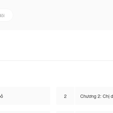
ị tiểu thư bị ruồng bỏ của Lạc gia.
g của giáo sư Chung Tẫn Hoa, ở trong mắt những giáo sư 
dõi
m nhem dòm ngó và luôn có ý định bắt cô về khoa của 
à vợ hờ của Tiêu Uẩn và có thể ly hôn bất cứ lúc nào.
thể nghĩ đến hai từ... chính là "ly hôn"
 suốt ngày nghĩ cách ly hôn của mình, anh đúng là đau 
phép NovelToon đăng tải, nội dung chỉ là quan điểm củ
Toon
bỏ
2
Chương 2: Chị d