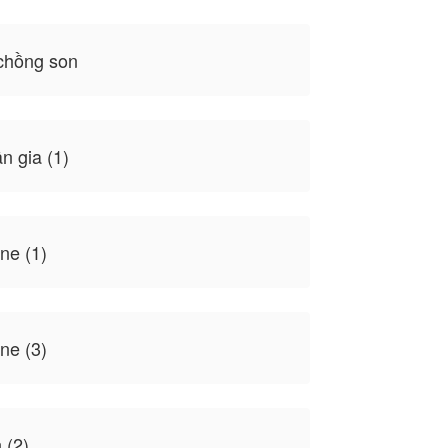
chồng son
 gia (1)
ne (1)
ne (3)
 (2)