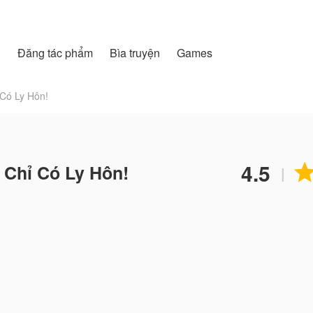
h
Đăng tác phẩm
Bìa truyện
Games
Có Ly Hôn!
4.5
 Chỉ Có Ly Hôn!
|
đâu chứ? Cô vốn dĩ chính là một thiên tài hiếm hoi còn tồn t
u về não bộ và trí tuệ.