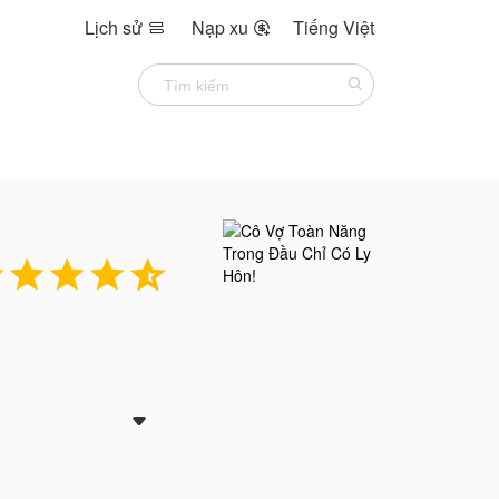
Lịch sử
Nạp xu
Tiếng Việt








ại trước khi bị