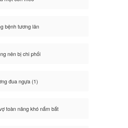
g bệnh tương lân
g nên bị chi phối
ờng đua ngựa (1)
vợ toàn năng khó nắm bắt