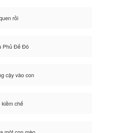
quen rồi
u Phủ Đế Đô
ng cậy vào con
 kiềm chế
a một con mèo