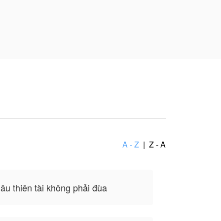
khác lại là viên
họ.
não với cô gái này
a bản thân tác
A - Z
|
Z - A
âu thiên tài không phải đùa