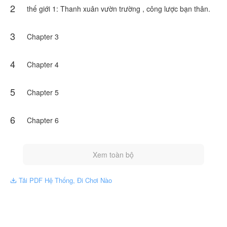
2
phép NovelToon đăng tải, nội dung chỉ là quan điểm của bản
thế giới 1: Thanh xuân vườn trường , công lược bạn thân.
thân tác giả, không thể hiện lập trường của NovelToon
3
Chapter 3
4
Chapter 4
5
Chapter 5
6
Chapter 6
Xem toàn bộ
Tải PDF Hệ Thống, Đi Chơi Nào
