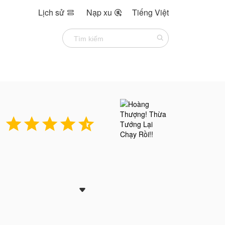
Lịch sử
Nạp xu
Tiếng Việt







