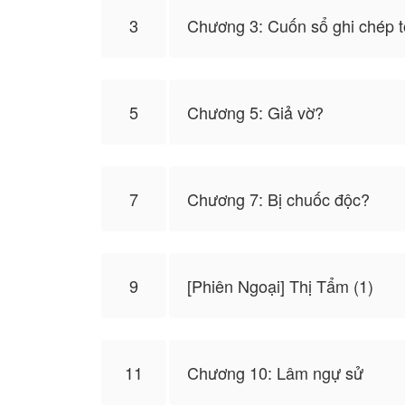
3
Chương 3: Cuốn sổ ghi chép t
Y là Thẩm Tử Hiên, là một thanh thiếu niê
nhật của chính mình cùng với đám bạn cùng
đâm trúng rơi xuống vách núi, cứ ngỡ sẽ 
5
Chương 5: Giả vờ?
Một lần nữa mở mắt, y phát hiện mình đã x
Vị hoàng thượng lúc bấy giờ là Triệu Quân
hành trong triều đều do y nắm giữ, hoàng 
7
Chương 7: Bị chuốc độc?
Mọi chuyện sẽ ra sao, mọi người cùng đ
9
[Phiên Ngoại] Thị Tẩm (1)
Truyện này do 『 Wisteria 』 cho phép Nove
hiện lập trường của NovelToon
11
Chương 10: Lâm ngự sử