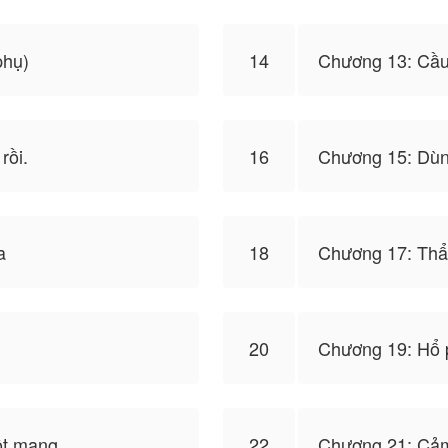
phụ)
14
Chương 13: Cầu
rồi.
16
Chương 15: Dùn
a
18
Chương 17: Thẩ
20
Chương 19: Hổ 
ột mạng
22
Chương 21: Cảm