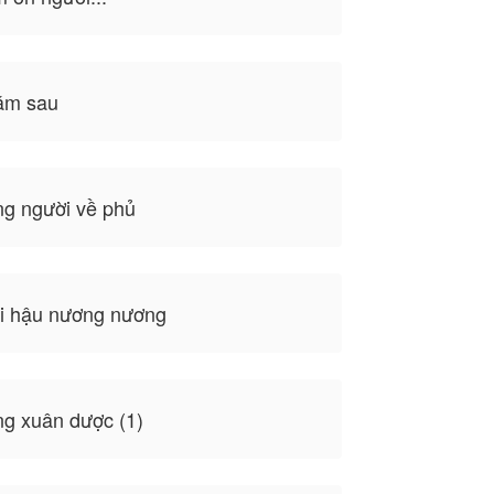
ăm sau
g người về phủ
i hậu nương nương
g xuân dược (1)