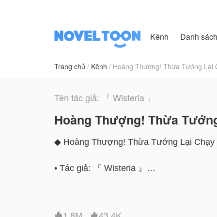
Kênh
Danh sác
Trang chủ
Kênh
Hoàng Thượng! Thừa Tướng Lại C
Tên tác giả: 『 Wisteria 』
Hoàng Thượng! Thừa Tướng 
◆ Hoàng Thượng! Thừa Tướng Lại Chạy r
• Tác giả: 『 Wisteria 』
• Thể Loại: Nguyên sang, đam mỹ, cổ đại, 
1.8M
43.4K

