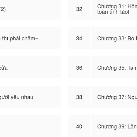
Chương 31: Hôm
(2)
32
toàn tỉnh táo!
 thì phải chăm~
34
Chương 33: Bỏ 
 cửa
36
Chương 35: Ta 
gười yêu nhau
38
Chương 37: Ngươ
40
Chương 39: Lãn