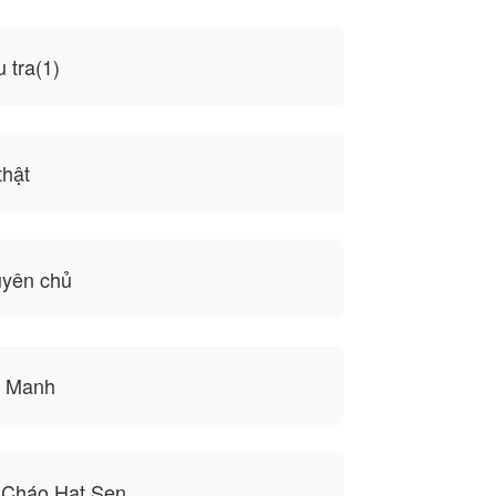
 tra(1)
thật
yên chủ
u Manh
 Cháo Hạt Sen