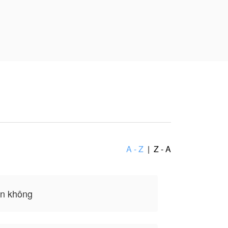
n một bữa tiệc sinh
ị một chiếc xe tải
hần tội ác tày trời!!
", vì vậy mọi quyền
 ◆
A - Z
|
Z - A
n không