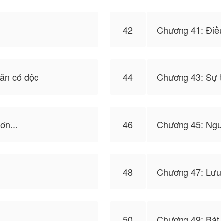
42
Chương 41: Điều
 ăn có độc
44
Chương 43: Sự 
ơn...
46
Chương 45: Ngu
48
Chương 47: Lư
50
Chương 49: Bát