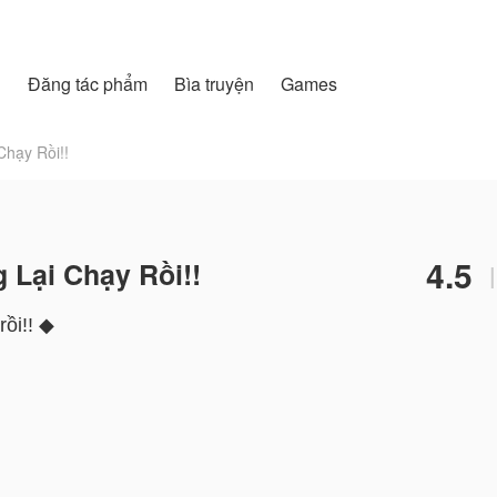
h
Đăng tác phẩm
Bìa truyện
Games
hạy Rồi!!
4.5
Lại Chạy Rồi!!
|
ồi!! ◆
niên hạ, ngọt sủng,...