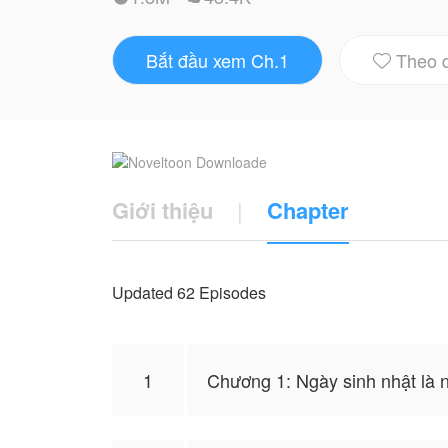
• Văn án: " Tướng phụ, ngươi có chạy đằng
Bắt đầu xem Ch.1
Theo 
Y là Thẩm Tử Hiên, là một thanh thiếu niê

nhật của chính mình cùng với đám bạn cùng
đâm trúng rơi xuống vách núi, cứ ngỡ sẽ 
Một lần nữa mở mắt, y phát hiện mình đã x
Vị hoàng thượng lúc bấy giờ là Triệu Quân
Giới thiệu
|
Chapter
hành trong triều đều do y nắm giữ, hoàng 
Mọi chuyện sẽ ra sao, mọi người cùng đ
Updated 62 Episodes
• Tác giả: 『 Wisteria 』
1
Chương 1: Ngày sinh nhật là 
• Thể Loại: Nguyên sang, đam mỹ, cổ đại, 
• Văn án: " Tướng phụ, ngươi có chạy đằng