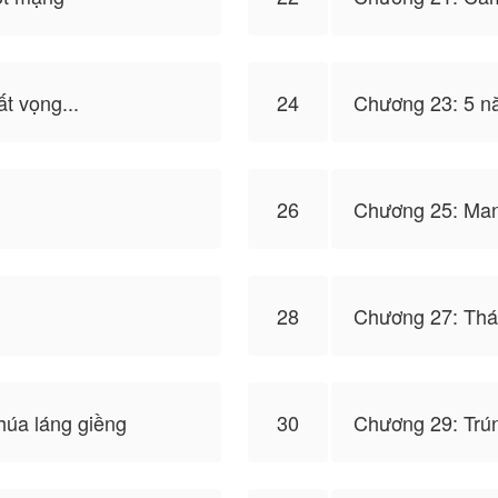
t vọng...
24
Chương 23: 5 n
26
Chương 25: Man
28
Chương 27: Thá
húa láng giềng
30
Chương 29: Trún