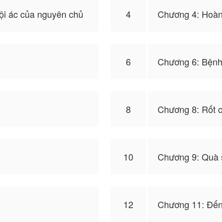
ội ác của nguyên chủ
4
Chương 4: Hoàng
n ở hiện đại vừa tốt nghiệp đại học và đang chuẩn bị đó
 trang lứa. Trên đường đi đến nơi tổ chức sinh nhật y b
kết thúc cuộc đời tại đây nhưng không!!
6
Chương 6: Bệnh 
uyên không về thời cổ đại trong thân phận của một gian t
 Thần chỉ mới 5 tuổi và phải gọi y một tiếng "tướng phụ
thượng 5 tuổi không khác gì bù nhìn!
8
Chương 8: Rốt 
ón xem nhé
10
Chương 9: Quà 
lToon đăng tải, nội dung chỉ là quan điểm của bản thân
12
Chương 11: Đế