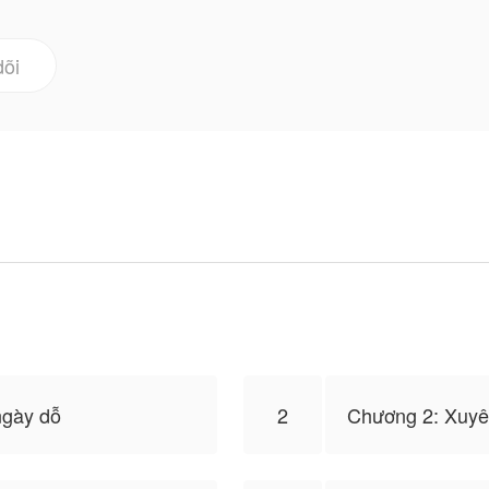
 trời cũng không thoát khỏi tay trẫm! "
dõi
n ở hiện đại vừa tốt nghiệp đại học và đang chuẩn bị đó
 trang lứa. Trên đường đi đến nơi tổ chức sinh nhật y b
kết thúc cuộc đời tại đây nhưng không!!
uyên không về thời cổ đại trong thân phận của một gian t
 Thần chỉ mới 5 tuổi và phải gọi y một tiếng "tướng phụ
thượng 5 tuổi không khác gì bù nhìn!
ón xem nhé◆ Hoàng Thượng! Thừa Tướng Lại Chạy rồi!!
ngày dỗ
2
Chương 2: Xuyê
niên hạ, ngọt sủng,...
 trời cũng không thoát khỏi tay trẫm! "