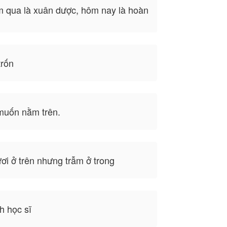
 qua là xuân dược, hôm nay là hoàn
trốn
muốn nằm trên.
i ở trên nhưng trẫm ở trong
h học sĩ