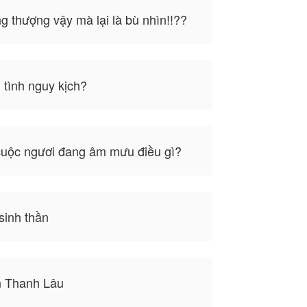
 thượng vậy mà lại là bù nhìn!!??
n một bữa tiệc sinh
ị một chiếc xe tải
tình nguy kịch?
hần tội ác tày trời!!
", vì vậy mọi quyền
cuộc ngươi đang âm mưu điều gì?
sinh thần
 tác giả, không thể
n Thanh Lâu