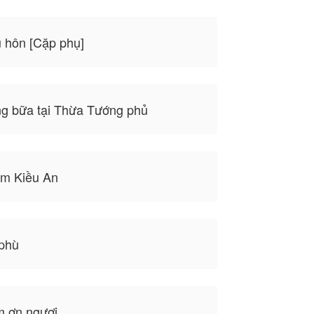
 hôn [Cặp phụ]
g bữa tại Thừa Tướng phủ
m Kiều An
phù
 ơn ngươi...