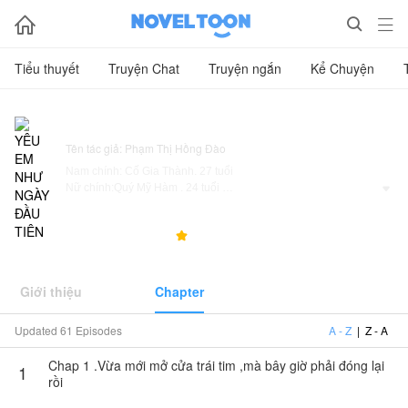



Tiểu thuyết
Truyện Chat
Truyện ngắn
Kể Chuyện
YÊU EM NHƯ NGÀY ĐẦU TIÊN
Tên tác giả: Phạm Thị Hồng Đào
Nam chính: Cố Gia Thành. 27 tuổi
Nữ chính:Quý Mỹ Hàm . 24 tuổi

Nội dung :
239.8K
4.2K
4.6



Năm tư đại học ,có một người lạnh lùng đem lòng yêu thương
Quý Mỹ Hàm, nhưng khi thấy cô đã có bạn trai cho nên anh
đành để tình cảm của mình ở trong lòng .
Giới thiệu
Chapter
Khi nhìn thấy cô ấy hạnh phúc thì anh cũng hạnh phúc nữa ,
Updated 61 Episodes
A - Z
|
Z - A
bề ngoài thì tỏ vẻ không có gì nhưng sâu bên trong là đau
thương ..
Chap 1 .Vừa mới mở cửa trái tim ,mà bây giờ phải đóng lại
1
rồi
Gia Thành sau khi học xong chương trình thạc sĩ thì anh liền
đến Cố thị tiếp quản công ty ,khi ấy anh cũng chỉ biết vùi đầu