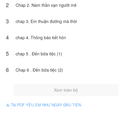
2
vào công việc để quên đi bóng hình năm xưa.
Chap 2. Nam thần vạn người mê
Truyện này do Phạm Thị Hồng Đào cho phép NovelToon đăng
tải, nội dung chỉ là quan điểm của bản thân tác giả, không thể
3
chap 3. Em thuận đường mà thôi
hiện lập trường của NovelToon
4
chap 4. Thông báo kết hôn
5
chap 5 . Đến bữa tiệc (1)
6
Chap 6 . Đến bữa tiệc (2)
Xem toàn bộ
Tải PDF YÊU EM NHƯ NGÀY ĐẦU TIÊN
