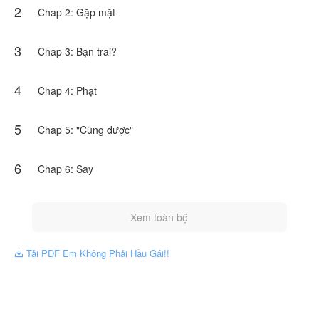
2
Chap 2: Gặp mặt
3
Chap 3: Bạn trai?
4
Chap 4: Phạt
5
Chap 5: "Cũng được"
6
Chap 6: Say
Xem toàn bộ
Tải PDF Em Không Phải Hầu Gái!!
