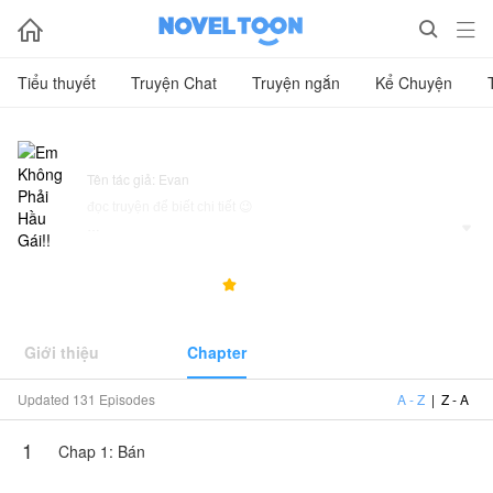



Tiểu thuyết
Truyện Chat
Truyện ngắn
Kể Chuyện
Em Không Phải Hầu Gái!!
Tên tác giả: Evan
đọc truyện để biết chi tiết 😉

Truyện này do Evan cho phép NovelToon đăng tải, nội dung
chỉ là quan điểm của bản thân tác giả, không thể hiện lập
6.3M
234.3K
4.7



trường của NovelToon
Giới thiệu
Chapter
Updated 131 Episodes
A - Z
|
Z - A
1
Chap 1: Bán