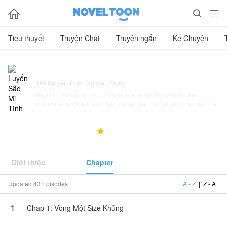



Tiểu thuyết
Truyện Chat
Truyện ngắn
Kể Chuyện
Luyến Sắc Mị Tình
Tên tác giả: Thiên Nguyệt Phụng
Bạch Tư Vũ vốn là người đào hoa phong nhã, vì chán cảnh
cha mẹ ngoại tình mà trở nên buông thả phóng túng. Cho tới

khi một cuộc va chạm được người khác "sắp đặt" lại giúp anh
tìm thấy định mệnh của đời mình.
118.1K
3.3K
5.0



Ninh Ý Hiên, định mệnh của Bạch Tư Vũ. Cô là người mạnh
mẽ, chỉ sợ bản thân sai chứ không ngại va chạm và cũng là
khắc tinh trói buộc đời anh.
Giới thiệu
Chapter
Từ những lần gặp gỡ với khuôn miệng không kịp "hồi chiêu" lại
Updated 43 Episodes
A - Z
|
Z - A
đến không ngừng nhung nhớ vì số phận chia cắt. Từ trò đùa
tình yêu lại biến thành nút thắt không thể rời xa...
1
Chap 1: Vòng Một Size Khủng
Truyện này do Thiên Nguyệt Phụng cho phép NovelToon đăng
tải, nội dung chỉ là quan điểm của bản thân tác giả, không thể