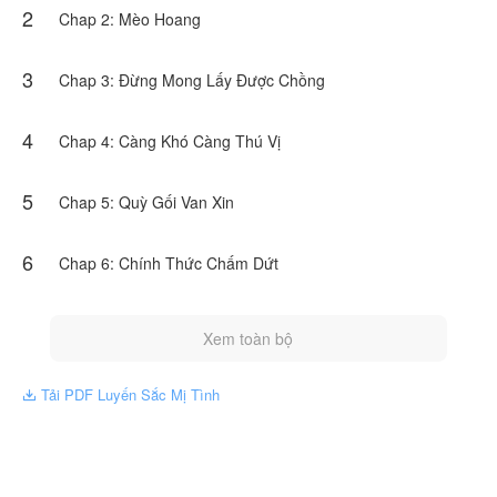
2
hiện lập trường của NovelToon
Chap 2: Mèo Hoang
3
Chap 3: Đừng Mong Lấy Được Chồng
4
Chap 4: Càng Khó Càng Thú Vị
5
Chap 5: Quỳ Gối Van Xin
6
Chap 6: Chính Thức Chấm Dứt
Xem toàn bộ
Tải PDF Luyến Sắc Mị Tình
