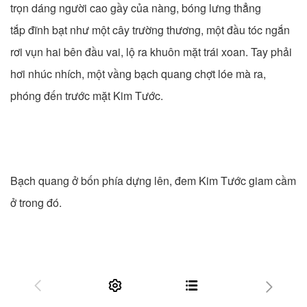
trọn dáng người cao gầy của nàng, bóng lưng thẳng
tắp đĩnh bạt như một cây trường thương, một đầu tóc ngắn
rơi vụn hai bên đầu vai, lộ ra khuôn mặt trái xoan. Tay phải
hơi nhúc nhích, một vầng bạch quang chợt lóe mà ra,
phóng đến trước mặt Kim Tước.
Bạch quang ở bốn phía dựng lên, đem Kim Tước giam cầm
ở trong đó.




“Ngươi...” Kim Tước cầm trong tay hình tròn vật thể, kim sắc