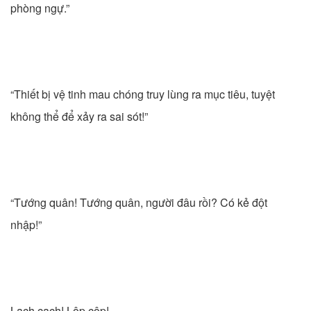
phòng ngự.”
“Thiết bị vệ tinh mau chóng truy lùng ra mục tiêu, tuyệt
không thể để xảy ra sai sót!”
“Tướng quân! Tướng quân, người đâu rồi? Có kẻ đột
nhập!”
Lạch cạch! Lộp cộp!