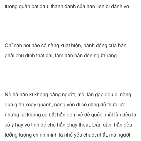
tướng quân bắt đầu, thanh danh của hắn liền bị đánh vỡ.
Chỉ cần nơi nào có nàng xuất hiện, hành động của hắn
phải chú định thất bại, làm hắn hận đến ngứa răng.
Nề hà hắn kĩ không bằng người, mỗi lần gặp đều bị nàng
đùa giỡn xoay quanh, nàng vốn dĩ có cũng đủ thực lực,
nhưng lại không có bắt hắn đem về đế quốc, mỗi lần đều là
cố ý hay vô tình để cho hắn chạy thoát. Dần dần, hắn đều
tưởng tượng chính mình là nhỏ yếu chuột nhắt, mà người