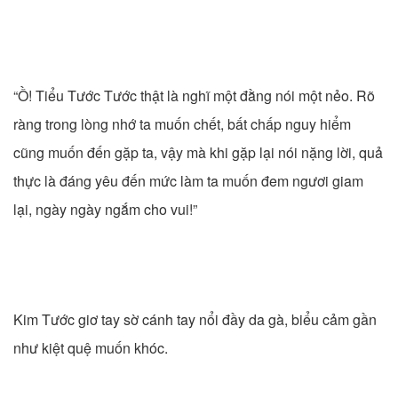
“Ồ! Tiểu Tước Tước thật là nghĩ một đằng nói một nẻo. Rõ
ràng trong lòng nhớ ta muốn chết, bất chấp nguy hiểm
cũng muốn đến gặp ta, vậy mà khi gặp lại nói nặng lời, quả
thực là đáng yêu đến mức làm ta muốn đem ngươi giam
lại, ngày ngày ngắm cho vui!”
Kim Tước giơ tay sờ cánh tay nổi đầy da gà, biểu cảm gần
như kiệt quệ muốn khóc.