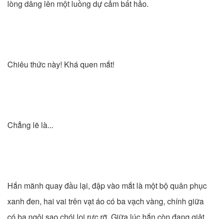
lòng dâng lên một luồng dự cảm bất hảo.
Chiêu thức này! Khá quen mắt!
Chẳng lẽ là...
Hắn mãnh quay đầu lại, đập vào mắt là một bộ quân phục
xanh đen, hai vai trên vạt áo có ba vạch vàng, chính giữa
có ba ngôi sao chói lọi rực rỡ. Giữa lúc hắn còn đang giật