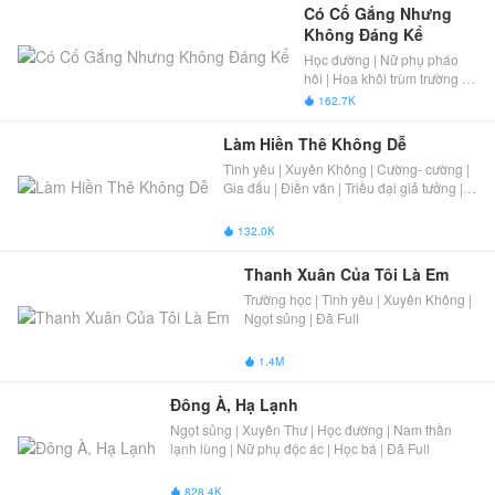
Có Cố Gắng Nhưng 
Không Đáng Kể
Học đường | Nữ phụ pháo
hôi | Hoa khôi trùm trường |
Ngọt sủng hài hước | Học bá
162.7K

học tra | Xuyên Thư | Đã Full
Làm Hiền Thê Không Dễ
Tình yêu | Xuyên Không | Cường- cường |
Gia đấu | Điền văn | Triều đại giả tưởng |
Đã Full
132.0K

Thanh Xuân Của Tôi Là Em
Trường học | Tình yêu | Xuyên Không |
Ngọt sủng | Đã Full
1.4M

Đông À, Hạ Lạnh
Ngọt sủng | Xuyên Thư | Học đường | Nam thần
lạnh lùng | Nữ phụ độc ác | Học bá | Đã Full
828.4K
