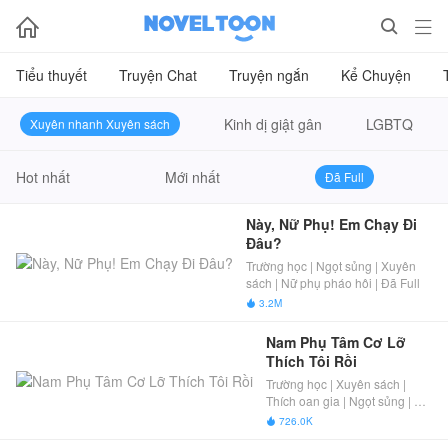



Tiểu thuyết
Truyện Chat
Truyện ngắn
Kể Chuyện
Kinh dị giật gân
LGBTQ
Xuyên nhanh Xuyên sách
Hot nhất
Mới nhất
Đã Full
Này, Nữ Phụ! Em Chạy Đi 
Đâu?
Trường học | Ngọt sủng | Xuyên
sách | Nữ phụ pháo hôi | Đã Full
3.2M

Nam Phụ Tâm Cơ Lỡ 
Thích Tôi Rồi
Trường học | Xuyên sách |
Thích oan gia | Ngọt sủng | Đã
Full
726.0K
