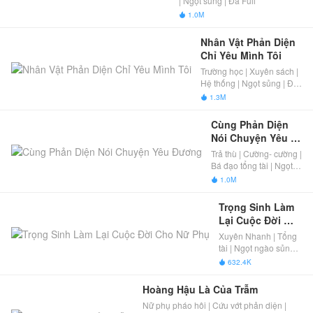
| Ngọt sủng | Đã Full
hội đen
Vào!
|
1.0M

Cường-
cường |
Nhân Vật Phản Diện 
Ngọt
Chỉ Yêu Mình Tôi
sủng |
Trường học | Xuyên sách |
Đã Full
Hệ thống | Ngọt sủng | Đã
Full
1.3M

Cùng Phản Diện 
Nói Chuyện Yêu 
Đương
Trả thù | Cường- cường |
Bá đạo tổng tài | Ngọt
sủng hài hước | Trùng
1.0M

sinh | Hệ thống | Đã Full
Trọng Sinh Làm 
Lại Cuộc Đời 
Cho Nữ Phụ
Xuyên Nhanh | Tổng
tài | Ngọt ngào sủng
thê | Đã Full
632.4K

Hoàng Hậu Là Của Trẫm
Nữ phụ pháo hôi | Cứu vớt phản diện |