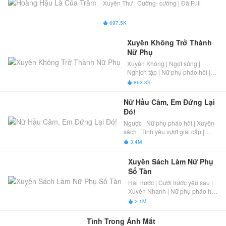
Xuyên Thư | Cường- cường | Đã Full
697.5K

Xuyên Không Trở Thành 
Nữ Phụ
Xuyên Không | Ngọt sủng |
Nghịch tập | Nữ phụ pháo hôi |
Đã Full
863.3K

Nữ Hầu Câm, Em Đứng Lại 
Đó!
Ngược | Nữ phụ pháo hôi | Xuyên
sách | Tình yêu vượt giai cấp |
Ngọt sủng | Bá đạo tổng tài | Đã
3.4M

Full
Xuyên Sách Làm Nữ Phụ 
Số Tàn
Hài Hước | Cưới trước yêu sau |
Xuyên Nhanh | Nữ phụ pháo hôi
| Ngọt sủng hài hước | Đã Full
2.1M

Tình Trong Ánh Mắt