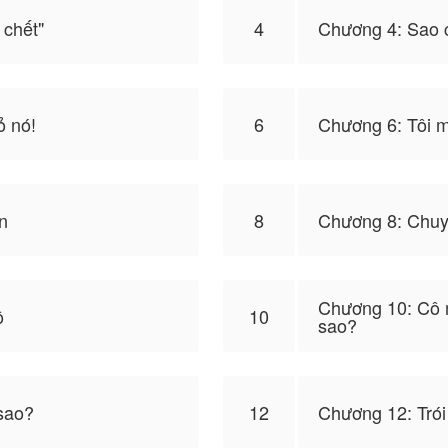
 chết"
4
Chương 4: Sao c
ỏ nó!
6
Chương 6: Tôi m
n
8
Chương 8: Chuy
Chương 10: Cô m
ô
10
sao?
sao?
12
Chương 12: Trói