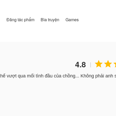
h
Đăng tác phẩm
Bìa truyện
Games
4.8


|
ể vượt qua mối tình đầu của chồng... Không phải anh s
 đăng tải, nội dung chỉ là quan điểm của bản thân tác