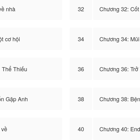
về nhà
32
Chương 32: Cốt
t cơ hội
34
Chương 34: Mũi 
 Thể Thiếu
36
Chương 36: Trở
ốn Gặp Anh
38
Chương 38: Bện
 về
40
Chương 40: En