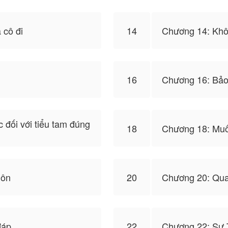
 cô đi
14
Chương 14: Khô
i
16
Chương 16: Bảo 
 đối với tiểu tam đúng
18
Chương 18: Muố
hôn
20
Chương 20: Qua
đáp
22
Chương 22: Sự 