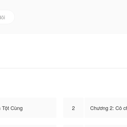
dõi
 Tột Cùng
2
Chương 2: Cô c