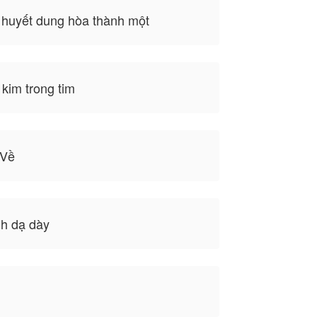
 huyết dung hòa thành một
kim trong tim
 Về
h dạ dày
d