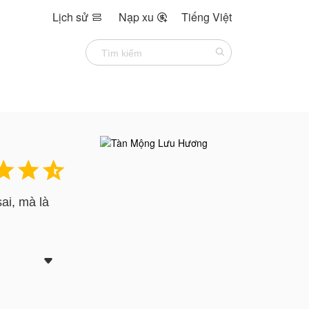
Lịch sử
Nạp xu
Tiếng Việt





ai, mà là
 giả, không
