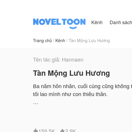
Kênh
Danh sác
Trang chủ
Kênh
Tàn Mộng Lưu Hương
Tên tác giả: Hannaen
Tàn Mộng Lưu Hương
Ba năm hôn nhân, cuối cùng cũng không th
tôi lao mình như con thiêu thân.
Truyện này do Hannaen cho phép NovelToon
thể hiện lập trường của NovelToon
159.5K
2.9K

