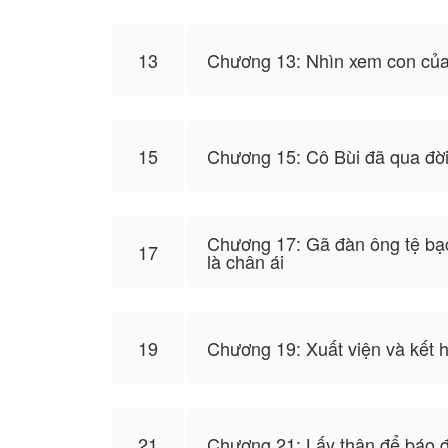
13
Chương 13: Nhìn xem con của
15
Chương 15: Cô Bùi đã qua đờ
Chương 17: Gã đàn ông tệ bạc
17
là chân ái
19
Chương 19: Xuất viện và kết 
21
Chương 21: Lấy thân để báo 